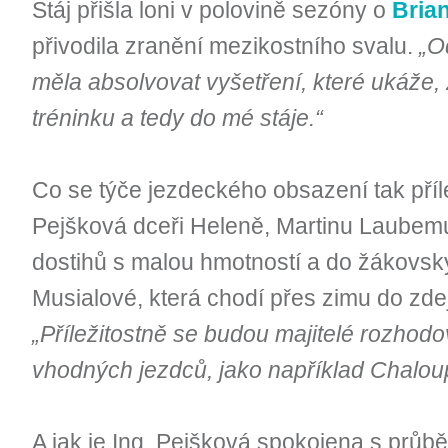
Stáj přišla loni v polovině sezóny o
Bria
přivodila zranění mezikostního svalu.
„O
měla absolvovat vyšetření, které ukáže, 
tréninku a tedy do mé stáje.“
Co se týče jezdeckého obsazení tak příl
Pejšková dceři Heleně, Martinu Laubem
dostihů s malou hmotností a do žákovsk
Musialové, která chodí přes zimu do zdejš
„Příležitostně se budou majitelé rozhodov
vhodných jezdců, jako například Chalou
A jak je Ing. Pejšková spokojena s prů