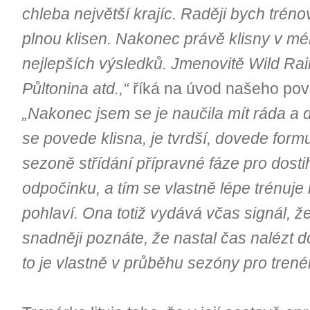
chleba největší krajíc. Raději bych trén
plnou klisen. Nakonec právě klisny v m
nejlepších výsledků. Jmenovitě Wild Rai
Půltonina atd.,“
říká na úvod našeho poví
„Nakonec jsem se je naučila mít ráda a 
se povede klisna, je tvrdší, dovede formu
sezoně střídání přípravné fáze pro dosti
odpočinku, a tím se vlastně lépe trénuj
pohlaví. Ona totiž vydává včas signál, že 
snadněji poznáte, že nastal čas nalézt do
to je vlastně v průběhu sezóny pro trenéra