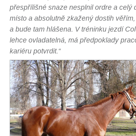
přespřílišné snaze nesplnil ordre a celý d
místo a absolutně zkažený dostih věřím, ž
a bude tam hlášena. V tréninku jezdí
Col
lehce ovladatelná, má předpoklady prac
kariéru potvrdit.“