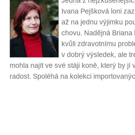
Jedna z nejzkušenějšíc
Ivana Pejšková loni za
až na jednu výjimku po
chovu. Nadějná Briana 
kvůli zdravotnímu prob
v dobrý výsledek, ale tr
mohla najít ve své stáji koně, který by jí
radost. Spoléhá na kolekci importovaných