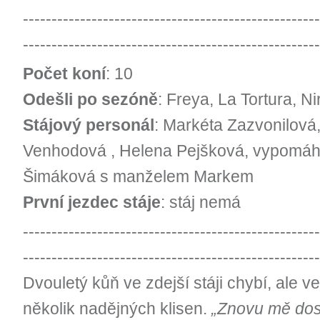
----------------------------------------------------
----------------------------------------------------
Počet koní
: 10
Odešli po sezóně
: Freya, La Tortura, N
Stájový personál
: Markéta Zazvonilová
Venhodová , Helena Pejšková, vypomáhaj
Šimáková s manželem Markem
První jezdec stáje
: stáj nemá
----------------------------------------------------
----------------------------------------------------
Dvouletý kůň ve zdejší stáji chybí, ale ve
několik nadějných klisen.
„Znovu mě dost