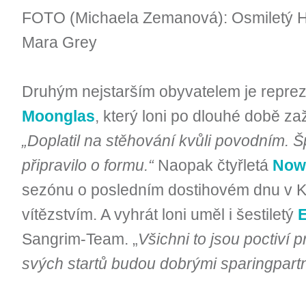
FOTO (Michaela Zemanová): Osmiletý Ho
Mara Grey
Druhým nejstarším obyvatelem je reprez
Moonglas
, který loni po dlouhé době zaž
„Doplatil na stěhování kvůli povodním. 
připravilo o formu.“
Naopak čtyřletá
Now
sezónu o posledním dostihovém dnu v 
vítězstvím. A vyhrát loni uměl i šestiletý
Sangrim-Team. „
Všichni to jsou poctiví p
svých startů budou dobrými sparingpart