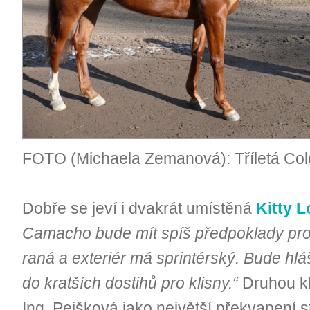
FOTO (Michaela Zemanová): Tříletá Cold
Dobře se jeví i dvakrát umístěná
Kitty L
Camacho bude mít spíš předpoklady pro kr
raná a exteriér má sprintérský. Bude hlá
do kratších dostihů pro klisny.“
Druhou kl
Ing. Pejšková jako největší překvapení s