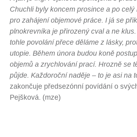
Chuchli byly koncem prosince a po cel
pro zahájení objemové práce. I já se přik
plnokrevníka je přirozený cval a ne klus.
tohle povolání přece děláme z lásky, prot
utopie. Během února budou koně postup
objemů a zrychlování prací. Hrozně se tě
půjde. Každoroční naděje – to je asi na 
zakončuje předsezónní povídání o svých
Pejšková. (mze)