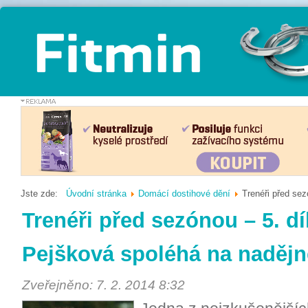
Jste zde:
Úvodní stránka
Domácí dostihové dění
Trenéři před sez
Trenéři před sezónou – 5. díl
Pejšková spoléhá na nadějné 
Zveřejněno: 7. 2. 2014 8:32