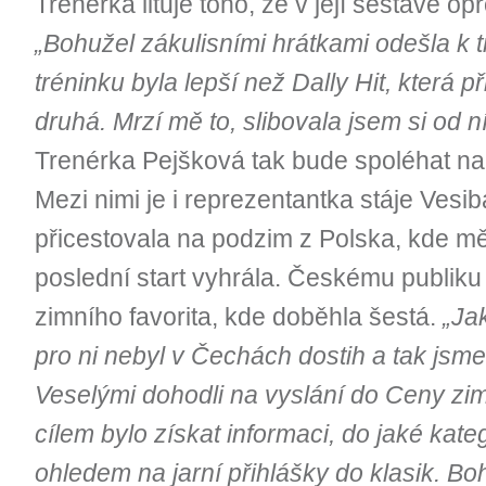
Trenérka lituje toho, že v její sestavě op
„Bohužel zákulisními hrátkami odešla k t
tréninku byla lepší než Dally Hit, která p
druhá. Mrzí mě to, slibovala jsem si od n
Trenérka Pejšková tak bude spoléhat na k
Mezi nimi je i reprezentantka stáje Vesi
přicestovala na podzim z Polska, kde měla
poslední start vyhrála. Českému publiku
zimního favorita, kde doběhla šestá.
„Ja
pro ni nebyl v Čechách dostih a tak jsme 
Veselými dohodli na vyslání do Ceny zim
cílem bylo získat informaci, do jaké kate
ohledem na jarní přihlášky do klasik. Bo