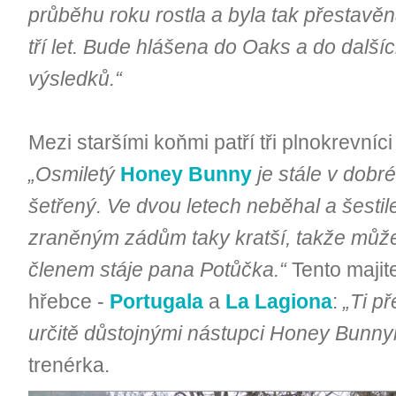
průběhu roku rostla a byla tak přestavěn
tří let. Bude hlášena do Oaks a do dalšíc
výsledků.“
Mezi staršími koňmi patří tři plnokrevníci s
„Osmiletý
Honey Bunny
je stále v dobr
šetřený. Ve dvou letech neběhal a šestil
zraněným zádům taky kratší, takže může 
členem stáje pana Potůčka.“
Tento majite
hřebce -
Portugala
a
La Lagiona
:
„Ti př
určitě důstojnými nástupci Honey Bunny
trenérka.