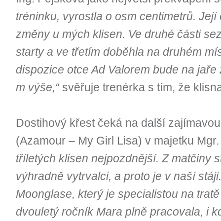
tréninku, vyrostla o osm centimetrů. Její 
změny u mých klisen. Ve druhé části se
starty a ve třetím doběhla na druhém mís
dispozice otce Ad Valorem bude na jaře 
m výše,“
svěřuje trenérka s tím, že klis
Dostihový křest čeká na další zajímavou
(Azamour – My Girl Lisa) v majetku Mgr
tříletých klisen nejpozdnější. Z matčiny 
výhradně vytrvalci, a proto je v naší stáji
Moonglase, který je specialistou na trat
dvouletý ročník Mara plně pracovala, i k