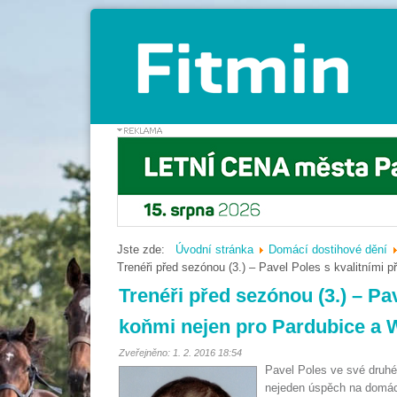
Jste zde:
Úvodní stránka
Domácí dostihové dění
Trenéři před sezónou (3.) – Pavel Poles s kvalitními
Trenéři před sezónou (3.) – Pa
koňmi nejen pro Pardubice a 
Zveřejněno: 1. 2. 2016 18:54
Pavel Poles ve své druhé 
nejeden úspěch na domácí