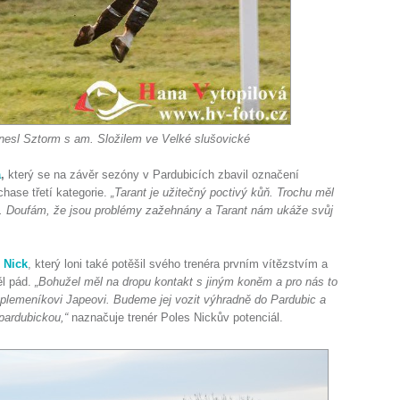
inesl Sztorm s am. Složilem ve Velké slušovické
a
,
který se na závěr sezóny v Pardubicích zbavil označení
hase třetí kategorie.
„Tarant je užitečný poctivý kůň. Trochu měl
u. Doufám, že jsou problémy zažehnány a Tarant nám ukáže svůj
Nick
, který loni také potěšil svého trenéra prvním vítězstvím a
ěl pád.
„Bohužel měl na dropu kontakt s jiným koněm a pro nás to
plemeníkovi Japeovi. Budeme jej vozit výhradně do Pardubic a
pardubickou,“
naznačuje trenér Poles Nickův potenciál.