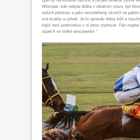
zpět už na loňskou sezónu a na jaře dvakrát vyhrál ve
Wroclawi, kde nebyla dráha v ideálním stavu, byl škrn
našich představ a jako nerozběhaný skončil na pátém m
své kvality a vyhrál. Je to opravdu dobrý kůň a myslím
když není podmínkou v ní letos startovat. Pan majite
úspěch ve Velké wroclawské.“