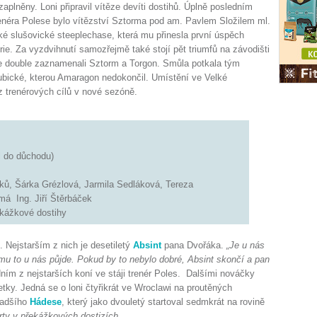
zaplněny. Loni připravil vítěze devíti dostihů. Úplně posledním
néra Polese bylo vítězství Sztorma pod am. Pavlem Složilem ml.
é slušovické steeplechase, která mu přinesla první úspěch
rie. Za vyzdvihnutí samozřejmě také stojí pět triumfů na závodišti
e double zaznamenali Sztorm a Torgon. Smůla potkala tým
ubické, kterou Amaragon nedokončil. Umístění ve Velké
z trenérových cílů v nové sezóně.
l do důchodu)
ů, Šárka Grézlová, Jarmila Sedláková, Tereza
má Ing. Jiří Štěrbáček
ekážkové dostihy
. Nejstarším z nich je desetiletý
Absint
pana Dvořáka.
„Je u nás
mu to u nás půjde. Pokud by to nebylo dobré, Absint skončí a pan
ím z nejstarších koní ve stáji trenér Poles. Dalšími nováčky
ky. Jedná se o loni čtyřikrát ve Wroclawi na proutěných
ladšího
Hádese
, který jako dvouletý startoval sedmkrát na rovině
rty v překážkových dostizích.