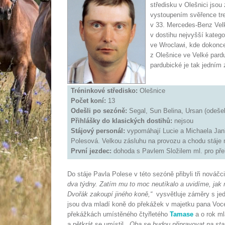
středisku v Olešnici jsou 
vystoupením svěřence tre
v 33. Mercedes-Benz Velk
v dostihu nejvyšší katego
ve Wroclawi, kde dokonc
z Olešnice ve Velké pard
pardubické je tak jedním 
Tréninkové středisko
:
Olešnice
Počet koní:
13
Odešli po sezóně:
Segal, Sun Belina, Ursan (odeše
Přihlášky do klasických dostihů:
nejsou
Stájový personál:
vypomáhají Lucie a Michaela Jank
Polesová. Velkou zásluhu na provozu a chodu stáje 
První jezdec:
dohoda s Pavlem Složilem ml. pro př
Do stáje Pavla Polese v této sezóně přibyli tři nováčci
dva týdny. Zatím mu to moc neutíkalo a uvidíme, jak 
Dvořák zakoupí jiného koně,“
vysvětluje záměry s jedn
jsou dva mladí koně do překážek v majetku pana Vocet
překážkách umístěného čtyřletého
Tamase
a o rok m
a pětkrát se umístil.
„Oba se budou připravovat na sta