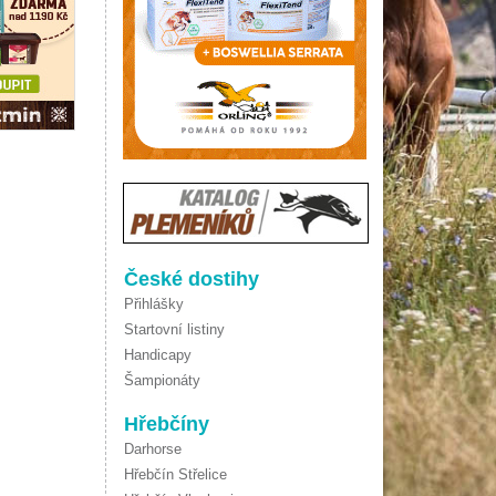
České dostihy
Přihlášky
Startovní listiny
Handicapy
Šampionáty
Hřebčíny
Darhorse
Hřebčín Střelice