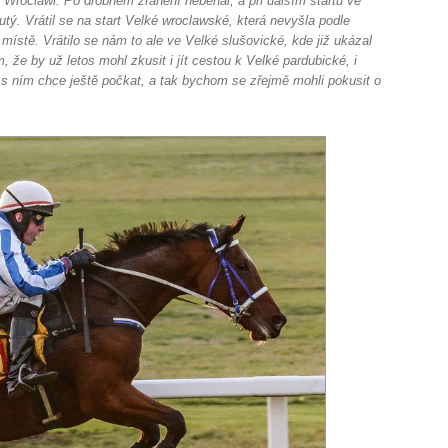
 Wroclawi. Po drobném zranění neběhal, a při dalším startu ve
utý. Vrátil se na start Velké wroclawské, která nevyšla podle
ístě. Vrátilo se nám to ale ve Velké slušovické, kde již ukázal
, že by už letos mohl zkusit i jít cestou k Velké pardubické, i
l s ním chce ještě počkat, a tak bychom se zřejmě mohli pokusit o