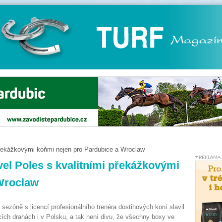
 překážkovými koňmi nejen pro Pardubice a Wroclaw
vel Poles s kvalitními překážkovými
Wroclaw
sezóně s licencí profesionálního trenéra dostihových koní slavil
ch drahách i v Polsku, a tak není divu, že všechny boxy ve