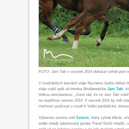
FOTO: Jam Taki v sezóně 2014 dokázal vyhrát pod v
V modrobílých barvách stáje Nýznerov budou běhat čty
stáje vrátil zpět od trenéra Wroblewskiho
Jam Taki
, k
Velkou wroclawskou.
„Jsem rád, že se Jam Taki vráti
na úspěšnou sezonu 2014. V sezoně 2016 by měl star
možnost uvažovat o cestě k Velké pardubické, kterou 
Výbornou sezónu měl
Sztorm
, který vyhrál třikrát, 
sedle mladý talentovaný jezdec Pavel Složil mladší, s