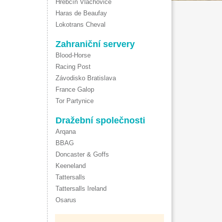
Hřebčín Vlachovice
Haras de Beaufay
Lokotrans Cheval
Zahraniční servery
Blood-Horse
Racing Post
Závodisko Bratislava
France Galop
Tor Partynice
Dražební společnosti
Arqana
BBAG
Doncaster & Goffs
Keeneland
Tattersalls
Tattersalls Ireland
Osarus