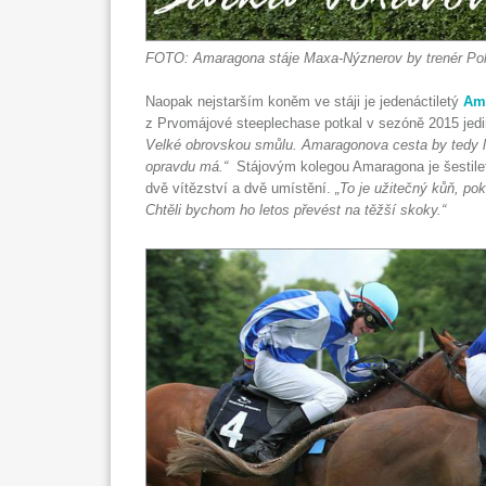
FOTO: Amaragona stáje Maxa-Nýznerov by trenér Pole
Naopak nejstarším koněm ve stáji je jedenáctiletý
Am
z Prvomájové steeplechase potkal v sezóně 2015 jedi
Velké obrovskou smůlu. Amaragonova cesta by tedy le
opravdu má.“
Stájovým kolegou Amaragona je šestil
dvě vítězství a dvě umístění.
„To je užitečný kůň, p
Chtěli bychom ho letos převést na těžší skoky.“