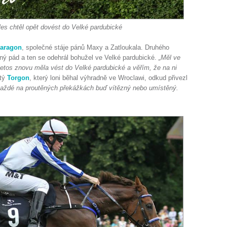
s chtěl opět dovést do Velké pardubické
aragon
, společné stáje pánů Maxy a Zatloukala. Druhého
ný pád a ten se odehrál bohužel ve Velké pardubické.
„Měl ve
tos znovu měla vést do Velké pardubické a věřím, že na ni
etý
Torgon
, který loni běhal výhradně ve Wroclawi, odkud přivezl
okaždé na proutěných překážkách buď vítězný nebo umístěný.