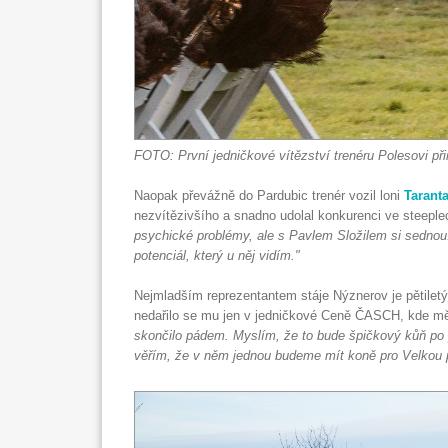
FOTO: První jedničkové vítězství trenéru Polesovi př
Naopak převážně do Pardubic trenér vozil loni
Tarant
nezvítězivšího a snadno udolal konkurenci ve steeplec
psychické problémy, ale s Pavlem Složilem si sedno
potenciál, který u něj vidím."
Nejmladším reprezentantem stáje Nýznerov je pětiletý
nedařilo se mu jen v jedničkové Ceně ČASCH, kde m
skončilo pádem. Myslím, že to bude špičkový kůň po 
věřím, že v něm jednou budeme mít koně pro Velkou 