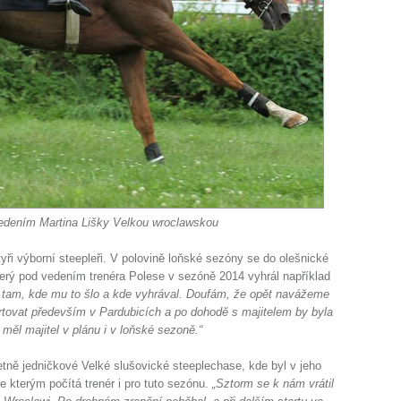
edením Martina Lišky Velkou wroclawskou
ři výborní steepleři. V polovině loňské sezóny se do olešnické
terý pod vedením trenéra Polese v sezóně 2014 vyhrál například
l tam, kde mu to šlo a kde vyhrával. Doufám, že opět navážeme
tovat především v Pardubicích a po dohodě s majitelem by byla
měl majitel v plánu i v loňské sezoně.“
včetně jedničkové Velké slušovické steeplechase, kde byl v jeho
e kterým počítá trenér i pro tuto sezónu.
„Sztorm se k nám vrátil