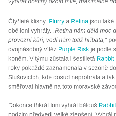
vybírat dostihy okolo míle, maximálně do
Čtyřleté klisny
Flurry
a
Retina
jsou také 
obě loni vyhrály.
„Retina nám dělá moc do
provozní kůň, vodí nám totiž hříbata,“
pod
dvojnásobný vítěz
Purple Risk
je podle 
koněm. V týmu zůstala i šestiletá
Rabbit 
roky pokaždé zaznamenala v sezóně doub
Slušovicích, kde dosud neprohrála a tak 
směřovat hlavně na toto moravské závod
Dokonce třikrát loni vyhrál bělouš
Rabbit
podzim předvedl velké zlepšení. Vyhrál