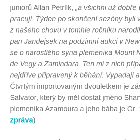
juniorů Allan Petrlík,
„a všichni už dobře
pracují. Týden po skončení sezóny byli v
z našeho chovu v tomhle ročníku narodil
pan Jandejsek na podzimní aukci v Newm
se o narostlého syna plemeníka Mount 
de Vegy a Zamindara. Ten mi z nich přip
nejdříve připravený k běhání. Vypadají a
Čtvrtým importovaným dvouletkem je zá
Salvator, který by měl dostat jméno Sh
plemeníka Azamoura a jeho bába je Gr. 1
zpráva
)