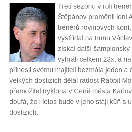
Třetí sezónu v roli trené
Štěpánov proměnil loni A
trenérů rovinových koní,
vystřídal na trůnu Václa
získal další šampionský t
vyhráli celkem 23x, a n
přinesli svému majiteli bezmála jeden a č
velkých dostizích dělal radost Rabbit Mo
přemožitel Iryklona v Ceně města Karlovy
doufá, že i letos bude v jeho stáji kůň s
dostizích.