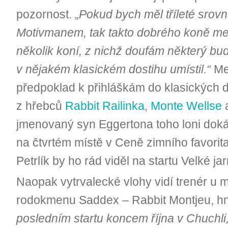
pozornost. „
Pokud bych měl tříleté srov
Motivmanem, tak takto dobrého koně m
několik koní, z nichž doufám některý bud
v nějakém klasickém dostihu umístil.“
Mez
předpoklad k přihláškám do klasických d
z hřebců
Rabbit Railinka
,
Monte Wellse
jmenovaný syn Eggertona toho loni dokáz
na čtvrtém místě v Ceně zimního favorita
Petrlík by ho rád viděl na startu Velké jar
Naopak vytrvalecké vlohy vidí trenér u ma
rodokmenu Saddex – Rabbit Montjeu, h
posledním startu koncem října v Chuchli, 