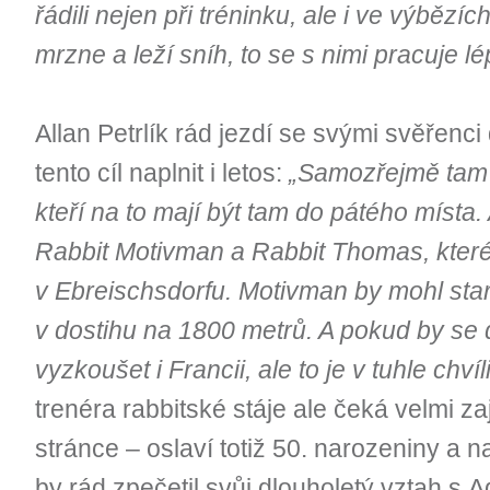
řádili nejen při tréninku, ale i ve výbězí
mrzne a leží sníh, to se s nimi pracuje lé
Allan Petrlík rád jezdí se svými svěřenci
tento cíl naplnit i letos:
„Samozřejmě tam 
kteří na to mají být tam do pátého místa
Rabbit Motivman a Rabbit Thomas, které
v Ebreischsdorfu. Motivman by mohl star
v dostihu na 1800 metrů. A pokud by se 
vyzkoušet i Francii, ale to je v tuhle chvíl
trenéra rabbitské stáje ale čeká velmi z
stránce – oslaví totiž 50. narozeniny a 
by rád zpečetil svůj dlouholetý vztah s 