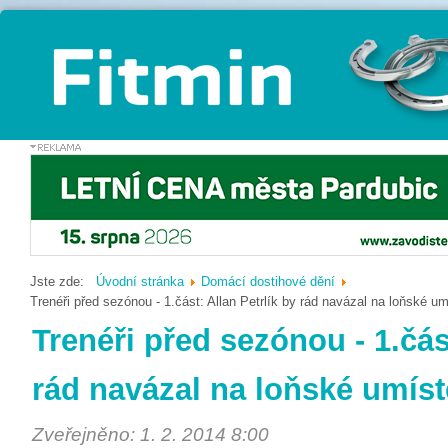
Jste zde:
Úvodní stránka
Domácí dostihové dění
Trenéři před sezónou - 1.část: Allan Petrlík by rád navázal na loňské um
Trenéři před sezónou - 1.část
rád navázal na loňské umíst
Zveřejněno: 1. 2. 2014 8:00