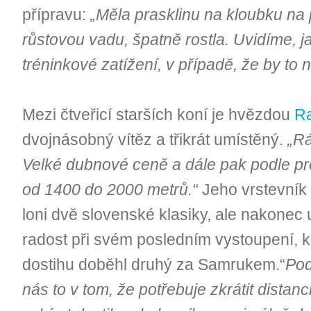
přípravu:
„Měla prasklinu na kloubku na 
růstovou vadu, špatně rostla. Uvidíme, 
tréninkové zatížení, v případě, že by to n
Mezi čtveřicí starších koní je hvězdou
Ra
dvojnásobný vítěz a třikrát umístěný.
„Rá
Velké dubnové ceně a dále pak podle pr
od 1400 do 2000 metrů.“
Jeho vrstevník
loni dvě slovenské klasiky, ale nakonec u
radost při svém posledním vystoupení,
dostihu doběhl druhý za Samrukem.“
Pod
nás to v tom, že potřebuje zkrátit distan