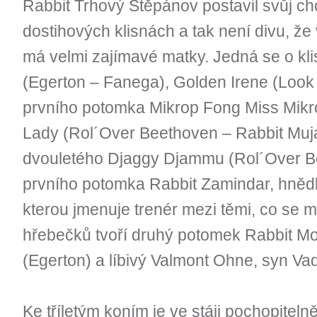
Rabbit Trhový Štěpánov postavil svůj c
dostihových klisnách a tak není divu, že
má velmi zajímavé matky. Jedná se o kl
(Egerton – Fanega), Golden Irene (Loo
prvního potomka Mikrop Fong Miss Mikr
Lady (Rol´Over Beethoven – Rabbit Mujah
dvouletého Djaggy Djammu (Rol´Over Be
prvního potomka Rabbit Zamindar, hněd
kterou jmenuje trenér mezi těmi, co se m
hřebečků tvoří druhý potomek Rabbit M
(Egerton) a líbivý Valmont Ohne, syn V
Ke tříletým koním je ve stáji pochopiteln