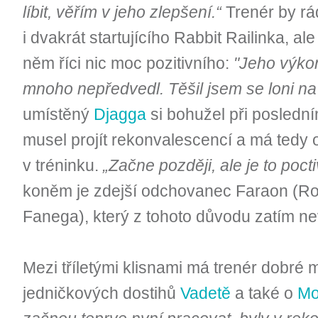
líbit, věřím v jeho zlepšení.“
Trenér by rá
i dvakrát startujícího Rabbit Railinka, 
něm říci nic moc pozitivního:
"Jeho výko
mnoho nepředvedl. Těšil jsem se loni n
umístěný
Djagga
si bohužel při posledním
musel projít rekonvalescencí a má tedy
v tréninku.
„Začne později, ale je to pocti
koněm je zdejší odchovanec Faraon (Ro
Fanega), který z tohoto důvodu zatím ne
Mezi tříletými klisnami má trenér dobré m
jedničkových dostihů
Vadetě
a také o
Mo