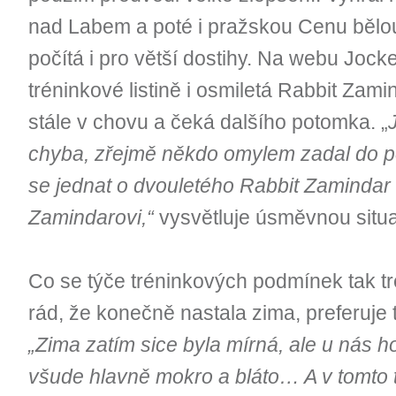
nad Labem a poté i pražskou Cenu bělouš
počítá i pro větší dostihy. Na webu Jock
tréninkové listině i osmiletá Rabbit Zami
stále v chovu a čeká dalšího potomka. „
chyba, zřejmě někdo omylem zadal do poč
se jednat o dvouletého Rabbit Zamindar
Zamindarovi,“
vysvětluje úsměvnou situac
Co se týče tréninkových podmínek tak tre
rád, že konečně nastala zima, preferuje 
„Zima zatím sice byla mírná, ale u nás h
všude hlavně mokro a bláto… A v tomto 