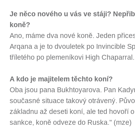
Je něco nového u vás ve stáji? Nepřiby
koně?
Ano, máme dva nové koně. Jeden přices
Arqana a je to dvouletek po Invincible Sp
tříletého po plemeníkovi High Chaparral.
A kdo je majitelem těchto koní?
Oba jsou pana Bukhtoyarova. Pan Kadyro
současné situace takový otrávený. Půvo
základnu až deseti koní, ale ted hovoří o
sankce, koně odveze do Ruska." (mze)