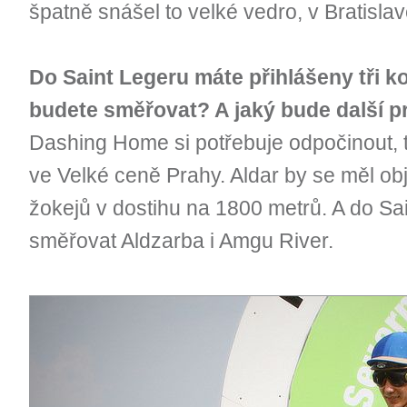
špatně snášel to velké vedro, v Bratisla
Do Saint Legeru máte přihlášeny tři k
budete směřovat? A jaký bude další
Dashing Home si potřebuje odpočinout, t
ve Velké ceně Prahy. Aldar by se měl ob
žokejů v dostihu na 1800 metrů. A do S
směřovat Aldzarba i Amgu River.