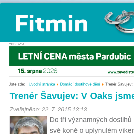
Jste zde:
Úvodní stránka
Domácí dostihové dění
Trenér Šavujev:
Trenér Šavujev: V Oaks jsme
Zveřejněno: 22. 7. 2015 13:13
Do tří významných dostihů 
své koně o uplynulém víkend