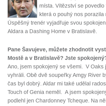
místa. Vítězství se povedl
která o pouhý nos porazila 
Úspěšný trenér vyjadřuje svou spokojen
Aldara a Dashing Home v Bratislavě.
Pane Šavujeve, můžete zhodnotit vys
Mostě a v Bratislavě? Jste spokojený
Ano, jsem spokojený se všemi. V Oaks j
vyhráli. Obě dvě soupeřky Amgy River b
čas byl dobrý. Aldar mi také udělal rados
Touch of Genia neměl. A jsem spokojen
podlehl jen Chardonney Tcheque. Na ně