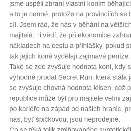
jsme uspěli zbraní vlastní koním běhajíc
a to je cenné, protože na provinciích se 
cíl. Jsem rád, že nás v běhání na většíc
majitelé. Ti vědí, že při ekonomice zahra
nákladech na cestu a přihlášky, pokud s
tak jejich koně vydělají zajímavé peníze.
Také se zde zvyšuje hodnota koní, kdy s
výhodně prodat Secret Run, která stála 
se zvyšuje chovná hodnota klisen, což 
republice může být pro majitele velmi z
po kariéře na západ od našich hranic, p
nás, byť špičkovou, jsou neprodejné.
Co se týká tolik zmiňovaného syntetické