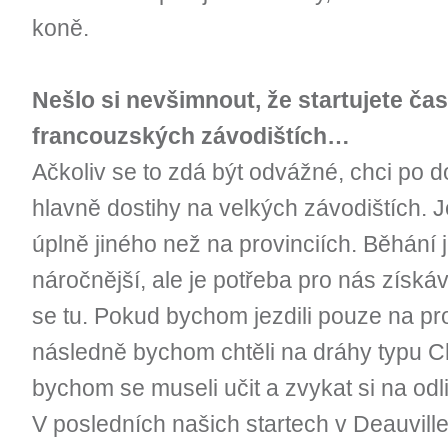
koně.
Nešlo si nevšimnout, že startujete ča
francouzských závodištích…
Ačkoliv se to zdá být odvážné, chci po d
hlavně dostihy na velkých závodištích.
úplně jiného než na provinciích. Běhání j
náročnější, ale je potřeba pro nás získá
se tu. Pokud bychom jezdili pouze na pr
následně bychom chtěli na dráhy typu Ch
bychom se museli učit a zvykat si na od
V posledních našich startech v Deauville