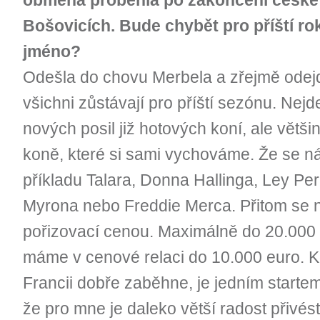
obměna proběhla po zakončení české 
Bošovicích. Bude chybět pro příští r
jméno?
Odešla do chovu Merbela a zřejmě odejd
všichni zůstávají pro příští sezónu. Nej
nových posil již hotových koní, ale větš
koně, které si sami vychováme. Že se nám
příkladu Talara, Donna Hallinga, Ley Pe
Myrona nebo Freddie Merca. Přitom se 
pořizovací cenou. Maximálně do 20.000 e
máme v cenové relaci do 10.000 euro. K
Francii dobře zaběhne, je jedním startem
že pro mne je daleko větší radost přivé