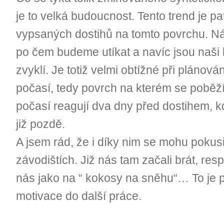
je to velká budoucnost. Tento trend je p
vypsaných dostihů na tomto povrchu. Ná
po čem budeme utíkat a navíc jsou naši
zvyklí. Je totiž velmi obtížné při plánov
počasí, tedy povrch na kterém se poběží
počasí reagují dva dny před dostihem, kdy
již pozdě.
A jsem rád, že i díky nim se mohu pokusi
závodištích. Již nás tam začali brát, res
nás jako na “ kokosy na sněhu“… To je p
motivace do další práce.