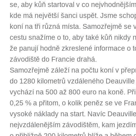
se, aby kůň startoval v co nejvhodnějším
kde má největší šanci uspět. Jsme scho
koní na tři různá místa. Samozřejmě se
cestu snažíme o to, aby také kůň nikdy 
že panují hodně zkreslené informace o t
závodiště do Francie drahá.
Samozřejmě záleží na počtu koní v přep
do 1280 kilometrů vzdáleného Deauville
vychází na 500 až 800 euro na koně. Při
0,25 % a přitom, o kolik peněz se ve Fra
vysoké náklady na start. Navíc Deauville
nejvzdálenějším závodištěm, kam jezdím
o přibližně 200 kilometrů blíže a během