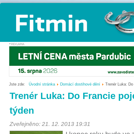
Jste zde:
Úvodní stránka
Domácí dostihové dění
Trenér Luka: Do 
Trenér Luka: Do Francie poj
týden
Zveřejněno: 21. 12. 2013 19:31