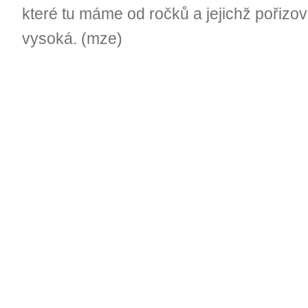
které tu máme od ročků a jejichž pořizo
vysoká. (mze)