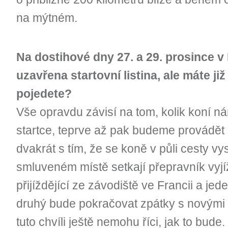
na mýtném.
Na dostihové dny 27. a 29. prosince v 
uzavřena startovní listina, ale máte již
pojedete?
Vše opravdu závisí na tom, kolik koní n
startce, teprve až pak budeme provádět lo
dvakrát s tím, že se koně v půli cesty vys
smluveném místě setkají přepravník vyjíž
přijíždějící ze závodiště ve Francii a j
druhý bude pokračovat zpátky s novými 
tuto chvíli ještě nemohu říci, jak to bude.