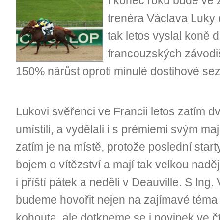
I konec roku bude ve
trenéra Václava Luky 
tak letos vyslal koně 
francouzských závodi
150% nárůst oproti minulé dostihové se
Lukovi svěřenci ve Francii letos zatím dv
umístili, a vydělali i s prémiemi svým ma
zatím je na místě, protože poslední start
bojem o vítězství a mají tak velkou nadě
i příští pátek a neděli v Deauville. S In
budeme hovořit nejen na zajímavé téma 
kohouta, ale dotkneme se i novinek ve 