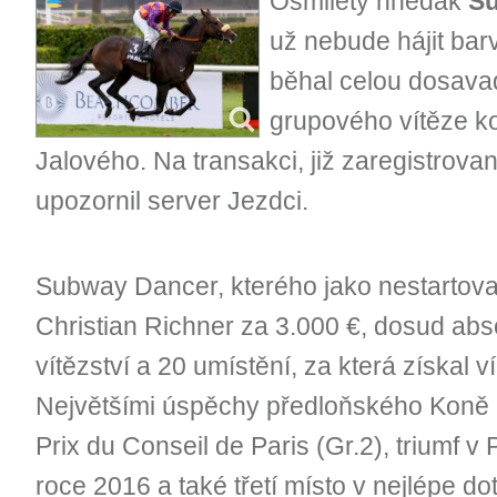
Osmiletý hnědák
S
už nebude hájit bar
běhal celou dosava
grupového vítěze ko
Jalového. Na transakci, již zaregistro
upozornil server Jezdci.
Subway Dancer, kterého jako nestartovav
Christian Richner za 3.000 €, dosud abso
vítězství a 20 umístění, za která získal v
Největšími úspěchy předloňského Koně ro
Prix du Conseil de Paris (Gr.2), triumf v
roce 2016 a také třetí místo v nejlépe 