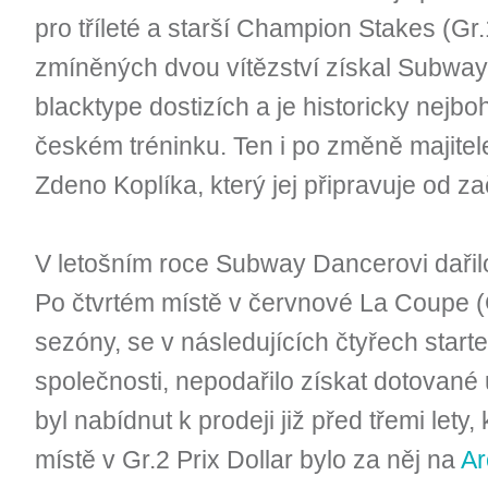
pro tříleté a starší Champion Stakes (Gr
zmíněných dvou vítězství získal Subway
blacktype dostizích a je historicky nej
českém tréninku. Ten i po změně majite
Zdeno Koplíka, který jej připravuje od za
V letošním roce Subway Dancerovi dařil
Po čtvrtém místě v červnové La Coupe (G
sezóny, se v následujících čtyřech star
společnosti, nepodařilo získat dotovan
byl nabídnut k prodeji již před třemi let
místě v Gr.2 Prix Dollar bylo za něj na
Ar