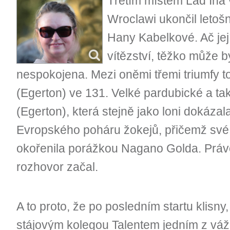
Třetím místem Lad Ina
Wroclawi ukončil letoš
Hany Kabelkové. Ač její
vítězství, těžko může 
nespokojena. Mezi oněmi třemi triumfy to
(Egerton) ve 131. Velké pardubické a t
(Egerton), která stejně jako loni dokázal
Evropského poháru žokejů, přičemž své 
okořenila porážkou Nagano Golda. Práv
rozhovor začal.
A to proto, že po posledním startu klisny
stájovým kolegou Talentem jedním z vážn