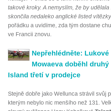
takové kroky. A nemyslím, že by udělala
skončila nedaleko anglické listed vítězk
pořádku a uvidíme, zda tým dostane chuť 
ve Francii znovu.
Nepřehlédněte: Lukové 
Mowaeva doběhl druhý v
Island třetí v prodejce
Stejně dobře jako Wellunca strávil svůj 
kterým nebylo nic menšího než 131. Velk