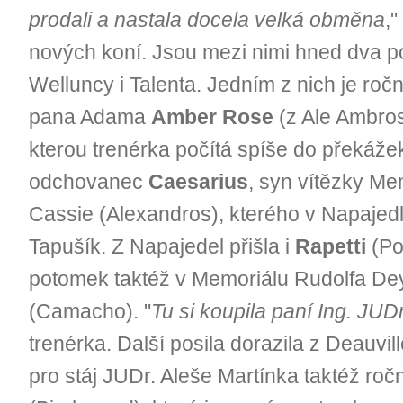
prodali a nastala docela velká obměna
,"
nových koní. Jsou mezi nimi hned dva p
Welluncy i Talenta. Jedním z nich je roč
pana Adama
Amber Rose
(z Ale Ambros
kterou trenérka počítá spíše do překáž
odchovanec
Caesarius
, syn vítězky Me
Cassie (Alexandros), kterého v Napajedl
Tapušík. Z Napajedel přišla i
Rapetti
(Po
potomek taktéž v Memoriálu Rudolfa De
(Camacho). "
Tu si koupila paní Ing. JU
trenérka. Další posila dorazila z Deauvi
pro stáj JUDr. Aleše Martínka taktéž roč