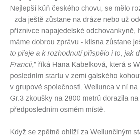
Nejlepší kůň českého chovu, se mělo roz
- zda ještě zůstane na dráze nebo už od
příznivce napajedelské odchovankyně, há
máme dobrou zprávu - klisna zůstane ješ
to přeje a k rozhodnutí přispělo i to, jak d
Francii
," říká Hana Kabelková, která s 
posledním startu v zemi galského kohout
v grupové společnosti. Wellunca v ní na n
Gr.3 zkoušky na 2800 metrů dorazila na
předposledním osmém místě.
Když se zpětně ohlíží za Wellunčiným st