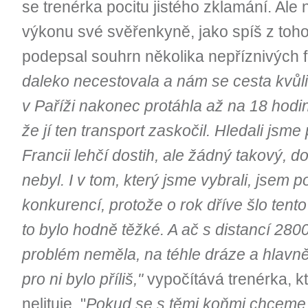
se trenérka pocitu jistého zklamání. Ale
výkonu své svěřenkyně, jako spíš z toho
podepsal souhrn několika nepříznivých f
daleko necestovala a nám se cesta kvůl
v Paříži nakonec protáhla až na 18 hodin
že jí ten transport zaskočil. Hledali jsme 
Francii lehčí dostih, ale žádný takový, d
nebyl. I v tom, který jsme vybrali, jsem p
konkurencí, protože o rok dříve šlo tento 
to bylo hodně těžké. A ač s distancí 28
problém neměla, na téhle dráze a hlavně
pro ni bylo příliš,"
vypočítává trenérka, kt
nelituje. "
Pokud se s těmi koňmi chceme 