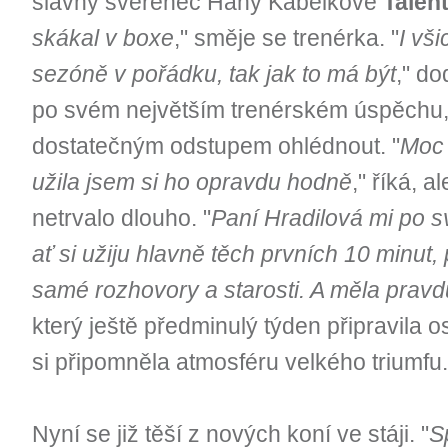
slavný svěřenec Hany Kabelkové
Talen
skákal v boxe
," směje se trenérka. "
I vš
sezóně v pořádku, tak jak to má být
," do
po svém největším trenérském úspěchu,
dostatečným odstupem ohlédnout. "
Moc 
užila jsem si ho opravdu hodně
," říká, 
netrvalo dlouho. "
Paní Hradilová mi po s
ať si užiju hlavně těch prvních 10 minut,
samé rozhovory a starosti. A měla pravd
který ještě předminulý týden připravila o
si připomněla atmosféru velkého triumfu.
Nyní se již těší z nových koní ve stáji. "
S