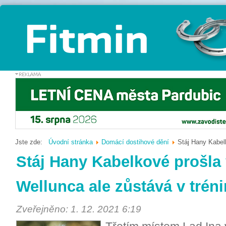
Jste zde:
Úvodní stránka
Domácí dostihové dění
Stáj Hany Kabel
Stáj Hany Kabelkové prošla
Wellunca ale zůstává v trén
Zveřejněno: 1. 12. 2021 6:19