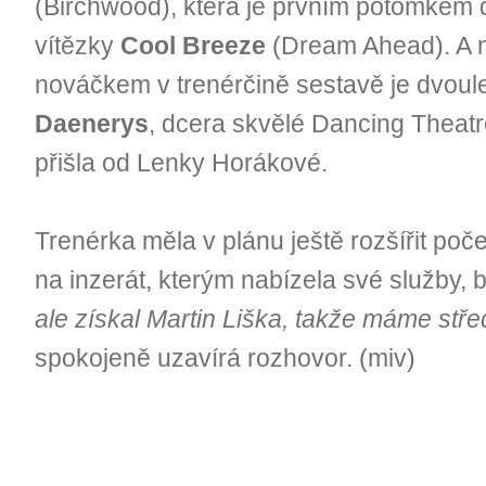
(Birchwood), která je prvním potomkem
vítězky
Cool Breeze
(Dream Ahead). A n
nováčkem v trenérčině sestavě je dvou
Daenerys
, dcera skvělé Dancing Theatre
přišla od Lenky Horákové.
Trenérka měla v plánu ještě rozšířit poč
na inzerát, kterým nabízela své služby, b
ale získal Martin Liška, takže máme stře
spokojeně uzavírá rozhovor. (miv)