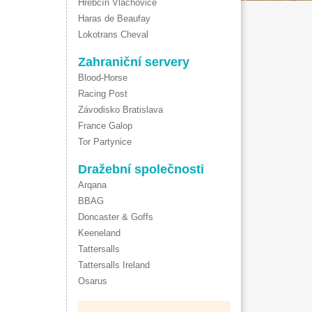
Hřebčín Vlachovice
Haras de Beaufay
Lokotrans Cheval
Zahraniční servery
Blood-Horse
Racing Post
Závodisko Bratislava
France Galop
Tor Partynice
Dražební společnosti
Arqana
BBAG
Doncaster & Goffs
Keeneland
Tattersalls
Tattersalls Ireland
Osarus