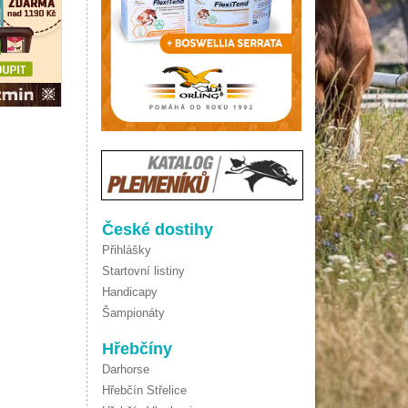
České dostihy
Přihlášky
Startovní listiny
Handicapy
Šampionáty
Hřebčíny
Darhorse
Hřebčín Střelice