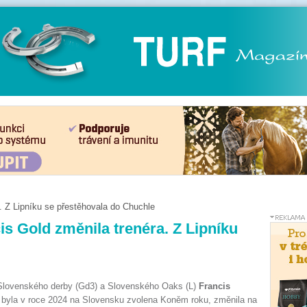
. Z Lipníku se přestěhovala do Chuchle
is Gold změnila trenéra. Z Lipníku
Slovenského derby (Gd3) a Slovenského Oaks (L)
Francis
á byla v roce 2024 na Slovensku zvolena Koněm roku, změnila na