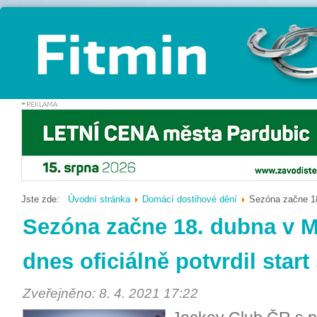
Jste zde:
Úvodní stránka
Domácí dostihové dění
Sezóna začne 18
Sezóna začne 18. dubna v M
dnes oficiálně potvrdil star
Zveřejněno: 8. 4. 2021 17:22