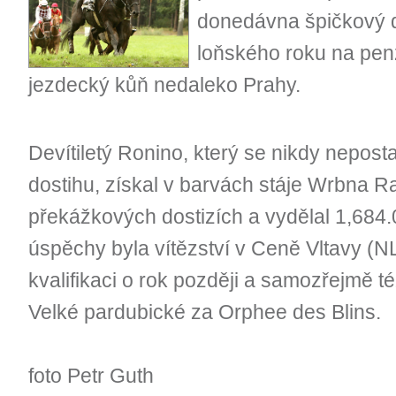
donedávna špičkový d
loňského roku na penzi
jezdecký kůň nedaleko Prahy.
Devítiletý Ronino, který se nikdy neposta
dostihu, získal v barvách stáje Wrbna Ra
překážkových dostizích a vydělal 1,684.
úspěchy byla vítězství v Ceně Vltavy (NL
kvalifikaci o rok později a samozřejmě t
Velké pardubické za Orphee des Blins
foto Petr Guth