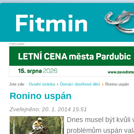
Jste zde:
Úvodní stránka
Domácí dostihové dění
Ronino uspán
Ronino uspán
Zveřejněno: 20. 1. 2014 15:51
Dnes musel být kvůli
problémům uspán val