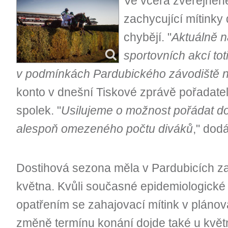
Ve včera zveřejněné
zachycující mítinky
chybějí. "
Aktuálně n
sportovních akcí tot
v podmínkách Pardubického závodiště 
konto v dnešní Tiskové zprávě pořadate
spolek. "
Usilujeme o možnost pořádat do
alespoň omezeného počtu diváků
," dod
Dostihová sezona měla v Pardubicích zač
května. Kvůli současné epidemiologické s
opatřením se zahajovací mítink v pláno
změně termínu konání dojde také u květn