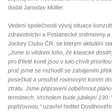
dodal Jaroslav Müller.
Vedení společnosti vývoj situace konzult
zdravotnictví a Poslanecké sněmovny a 
Jockey Clubu ČR, se kterým aktuální sta
„Jsme si vědomi toho, že klasické dosti
pro tříleté koně jsou v tuto chvíli priorito
proč jsme se rozhodli se zahájením př
posečkat a umožnit rovinovým koním d
ztrátu. Jsme připraveni odběhnout pláno
termínech. Vrcholem bude jubilejní 130.
pojišťovnou,“
uzavřel ředitel Dostihovéh