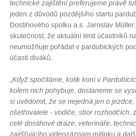
technické zajištění preferujeme právě tu
jeden z důvodů pozdějšího startu pardub
Dostihového spolku a.s. Jaroslav Müller
skutečnost, že aktuální limit účastníků n
neumožňuje pořádat v pardubických pod
účasti diváků.
„
Když spočítáme, kolik koní v Pardubicích 
kolem nich pohybuje, dostaneme se vyso
si uvědomit, že se nejedná jen o jezdce, 
ošetřovatele - vodiče, sbor rozhodčích,
celé dostihové dráze, veterináře, techn
zajišťujícího videozáznam mítinku a dalš