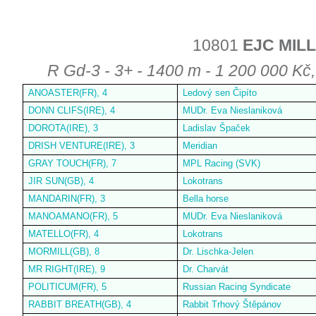
10801
EJC MIL
R Gd-3 - 3+ - 1400 m - 1 200 000 Kč, 
ANOASTER(FR), 4
Ledový sen Čipíto
DONN CLIFS(IRE), 4
MUDr. Eva Nieslaniková
DOROTA(IRE), 3
Ladislav Špaček
DRISH VENTURE(IRE), 3
Meridian
GRAY TOUCH(FR), 7
MPL Racing (SVK)
JIR SUN(GB), 4
Lokotrans
MANDARIN(FR), 3
Bella horse
MANOAMANO(FR), 5
MUDr. Eva Nieslaniková
MATELLO(FR), 4
Lokotrans
MORMILL(GB), 8
Dr. Lischka-Jelen
MR RIGHT(IRE), 9
Dr. Charvát
POLITICUM(FR), 5
Russian Racing Syndicate
RABBIT BREATH(GB), 4
Rabbit Trhový Štěpánov