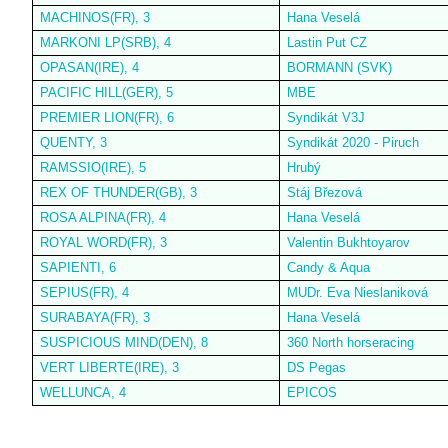
MACHINOS(FR), 3
Hana Veselá
MARKONI LP(SRB), 4
Lastin Put CZ
OPASAN(IRE), 4
BORMANN (SVK)
PACIFIC HILL(GER), 5
MBE
PREMIER LION(FR), 6
Syndikát V3J
QUENTY, 3
Syndikát 2020 - Piruch
RAMSSIO(IRE), 5
Hrubý
REX OF THUNDER(GB), 3
Stáj Březová
ROSA ALPINA(FR), 4
Hana Veselá
ROYAL WORD(FR), 3
Valentin Bukhtoyarov
SAPIENTI, 6
Candy & Aqua
SEPIUS(FR), 4
MUDr. Eva Nieslaniková
SURABAYA(FR), 3
Hana Veselá
SUSPICIOUS MIND(DEN), 8
360 North horseracing
VERT LIBERTE(IRE), 3
DS Pegas
WELLUNCA, 4
EPICOS