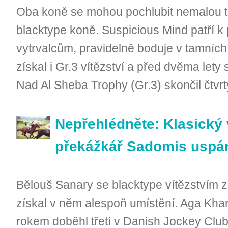
Oba koně se mohou pochlubit nemalou tř
blacktype koně. Suspicious Mind patří 
vytrvalcům, pravidelně boduje v tamních
získal i Gr.3 vítězství a před dvěma lety
Nad Al Sheba Trophy (Gr.3) skončil čtvrt
Nepřehlédněte: Klasický 
překážkář Sadomis uspán
Bělouš Sanary se blacktype vítězstvím z
získal v něm alespoň umístění. Aga Kh
rokem doběhl třetí v Danish Jockey Clu