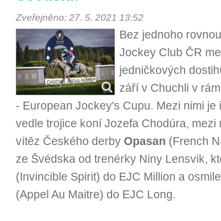
Zveřejněno: 27. 5. 2021 13:52
Bez jednoho rovnou 
Jockey Club ČR mez
jedničkových dostih
září v Chuchli v rá
- European Jockey's Cupu. Mezi nimi je 
vedle trojice koní Jozefa Chodúra, mezi 
vítěz Českého derby
Opasan
(French Na
ze Švédska od trenérky Niny Lensvik, kt
(Invincible Spirit) do EJC Million a osmi
(Appel Au Maitre) do EJC Long.