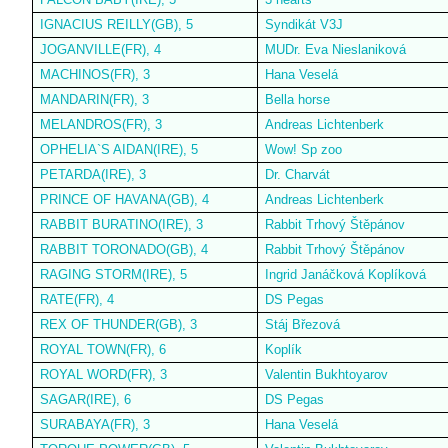
IGNACIUS REILLY(GB), 5
Syndikát V3J
JOGANVILLE(FR), 4
MUDr. Eva Nieslaniková
MACHINOS(FR), 3
Hana Veselá
MANDARIN(FR), 3
Bella horse
MELANDROS(FR), 3
Andreas Lichtenberk
OPHELIA`S AIDAN(IRE), 5
Wow! Sp zoo
PETARDA(IRE), 3
Dr. Charvát
PRINCE OF HAVANA(GB), 4
Andreas Lichtenberk
RABBIT BURATINO(IRE), 3
Rabbit Trhový Štěpánov
RABBIT TORONADO(GB), 4
Rabbit Trhový Štěpánov
RAGING STORM(IRE), 5
Ingrid Janáčková Koplíková
RATE(FR), 4
DS Pegas
REX OF THUNDER(GB), 3
Stáj Březová
ROYAL TOWN(FR), 6
Koplík
ROYAL WORD(FR), 3
Valentin Bukhtoyarov
SAGAR(IRE), 6
DS Pegas
SURABAYA(FR), 3
Hana Veselá