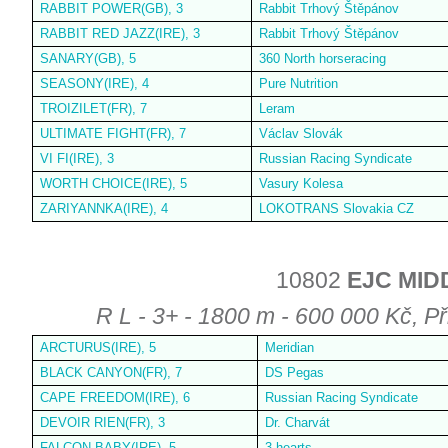
RABBIT POWER(GB), 3
Rabbit Trhový Štěpánov
RABBIT RED JAZZ(IRE), 3
Rabbit Trhový Štěpánov
SANARY(GB), 5
360 North horseracing
SEASONY(IRE), 4
Pure Nutrition
TROIZILET(FR), 7
Leram
ULTIMATE FIGHT(FR), 7
Václav Slovák
VI FI(IRE), 3
Russian Racing Syndicate
WORTH CHOICE(IRE), 5
Vasury Kolesa
ZARIYANNKA(IRE), 4
LOKOTRANS Slovakia CZ
10802
EJC MID
R L - 3+ - 1800 m - 600 000 Kč, Př
ARCTURUS(IRE), 5
Meridian
BLACK CANYON(FR), 7
DS Pegas
CAPE FREEDOM(IRE), 6
Russian Racing Syndicate
DEVOIR RIEN(FR), 3
Dr. Charvát
FALCON BABY(IRE), 5
3 hearts