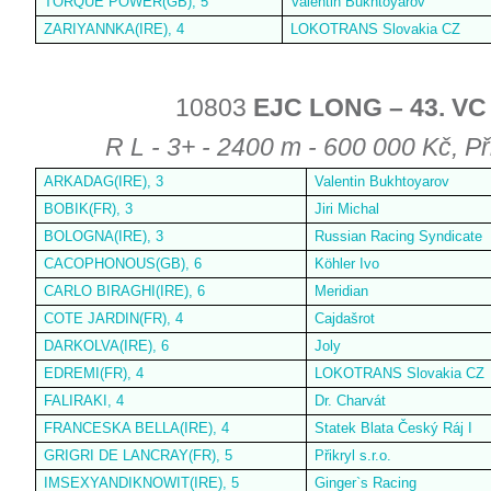
TORQUE POWER(GB), 5
Valentin Bukhtoyarov
ZARIYANNKA(IRE), 4
LOKOTRANS Slovakia CZ
10803
EJC LONG – 43. VC 
R L - 3+ - 2400 m - 600 000 Kč, Př
ARKADAG(IRE), 3
Valentin Bukhtoyarov
BOBIK(FR), 3
Jiri Michal
BOLOGNA(IRE), 3
Russian Racing Syndicate
CACOPHONOUS(GB), 6
Köhler Ivo
CARLO BIRAGHI(IRE), 6
Meridian
COTE JARDIN(FR), 4
Cajdašrot
DARKOLVA(IRE), 6
Joly
EDREMI(FR), 4
LOKOTRANS Slovakia CZ
FALIRAKI, 4
Dr. Charvát
FRANCESKA BELLA(IRE), 4
Statek Blata Český Ráj I
GRIGRI DE LANCRAY(FR), 5
Přikryl s.r.o.
IMSEXYANDIKNOWIT(IRE), 5
Ginger`s Racing