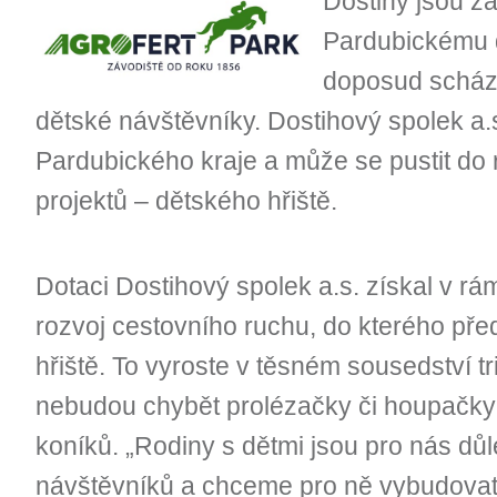
Dostihy jsou z
Pardubickému 
doposud scház
dětské návštěvníky. Dostihový spolek a.s
Pardubického kraje a může se pustit do 
projektů – dětského hřiště.
Dotaci Dostihový spolek a.s. získal v r
rozvoj cestovního ruchu, do kterého před
hřiště. To vyroste v těsném sousedství t
nebudou chybět prolézačky či houpačky 
koníků. „Rodiny s dětmi jsou pro nás dů
návštěvníků a chceme pro ně vybudovat