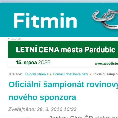
Jste zde:
Úvodní stránka
Domácí dostihové dění
Oficiální šampi
Oficiální šampionát rovino
nového sponzora
Zveřejněno: 29. 3. 2016 10:33