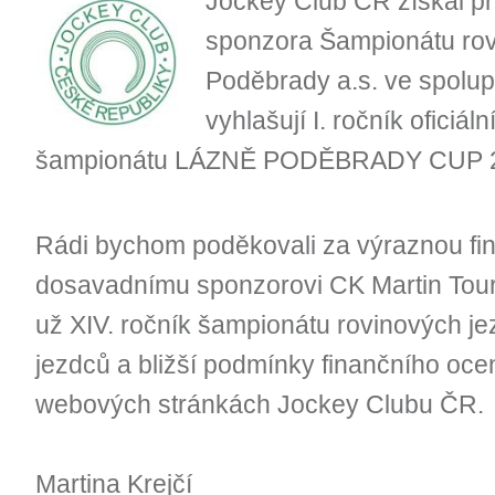
Jockey Club ČR získal pr
sponzora Šampionátu rov
Poděbrady a.s. ve spolu
vyhlašují I. ročník ofici
šampionátu LÁZNĚ PODĚBRADY CUP 
Rádi bychom poděkovali za výraznou fi
dosavadnímu sponzorovi CK Martin Tour, 
už XIV. ročník šampionátu rovinových je
jezdců a bližší podmínky finančního oc
webových stránkách Jockey Clubu ČR.
Martina Krejčí