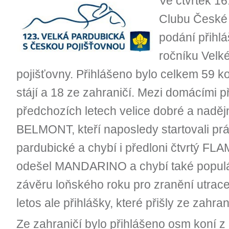
Ve čtvrtek 16
Clubu České 
podání přihl
ročníku Velk
pojišťovny. Přihlášeno bylo celkem 59 k
stájí a 18 ze zahraničí. Mezi domácími 
předchozích letech velice dobré a nadě
BELMONT, kteří naposledy startovali prá
pardubické a chybí i předloni čtvrtý F
odešel MANDARINO a chybí také populár
závěru loňského roku pro zranění utrace
letos ale přihlášky, které přišly ze zahran
Ze zahraničí bylo přihlášeno osm koní z I