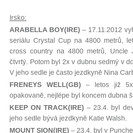
Irsko:
ARABELLA BOY(IRE)
– 17.11.2012 vy
seriálu Crystal Cup na 4800 metrů, le
cross country na 4800 metrů, Uncle J
čtvrtý. Potom byl 2x v dubnu sedmý v d
V jeho sedle je často jezdkyně Nina Carb
FRENEYS WELL(GB)
– letos již 5x 
opakovaně, nejlépe byl koncem dubna š
KEEP ON TRACK(IRE)
– 23.4. byl de
jeho sedle bývá jezdkyně Katie Walsh.
MOUNT SION(IRE)
– 23.4. byl v Punch