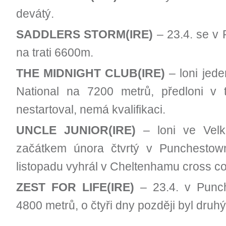
devátý.
SADDLERS STORM(IRE)
– 23.4. se v 
na trati 6600m.
THE MIDNIGHT CLUB(IRE)
– loni jede
National na 7200 metrů, předloni v 
nestartoval, nemá kvalifikaci.
UNCLE JUNIOR(IRE)
– loni ve Velké
začátkem února čtvrtý v Punchestow
listopadu vyhrál v Cheltenhamu cross c
ZEST FOR LIFE(IRE)
– 23.4. v Punch
4800 metrů, o čtyři dny později byl druhý 