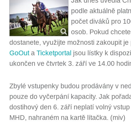
Jak dnes uvedla Ch
podle aktuálně plat
počet diváků pro 1
osob. Pokud chcete 
dostanete, využijte možnosti zakoupit je
GoOut
a
Ticketportal
jsou lístky k dispoz
ukončen ve čtvrtek 3. září ve 14.00 hodi
Zbylé vstupenky budou prodávány v nedě
pouze do vyčerpání kapacity. Jak pořada
dostihový den 6. září neplatí volný vstu
MHD, nahraném na kartě lítačka. (miv)