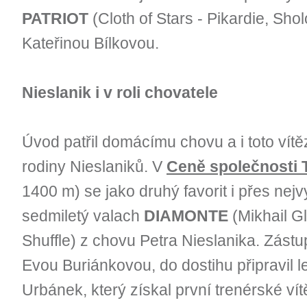
PATRIOT
(Cloth of Stars - Pikardie, Sh
Kateřinou Bílkovou.
Nieslanik i v roli chovatele
Úvod patřil domácímu chovu a i toto vít
rodiny Nieslaniků. V
Ceně společnosti 
1400 m) se jako druhý favorit i přes nejv
sedmiletý valach
DIAMONTE
(Mikhail G
Shuffle) z chovu Petra Nieslanika. Zást
Evou Buriánkovou, do dostihu připravil l
Urbánek, který získal první trenérské vít