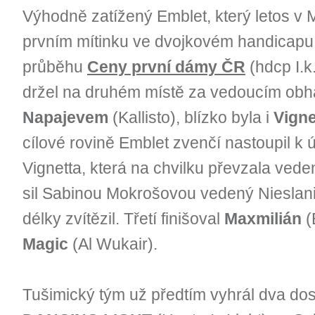
Výhodně zatížený Emblet, který letos v M
prvním mítinku ve dvojkovém handicapu 
průběhu
Ceny první dámy ČR
(hdcp I.k
držel na druhém místě za vedoucím obhá
Napajevem
(Kallisto), blízko byla i
Vigne
cílové rovině Emblet zvenčí nastoupil k ú
Vignetta, která na chvilku převzala vede
sil Sabinou Mokrošovou vedený Nieslani
délky zvítězil. Třetí finišoval
Maxmilián
(
Magic
(Al Wukair).
Tušimický tým už předtím vyhrál dva dos