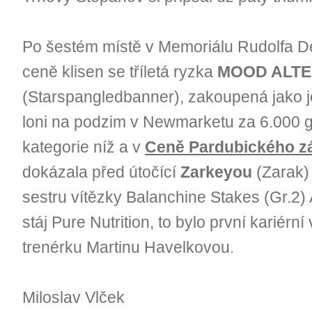
Po šestém místě v Memoriálu Rudolfa D
ceně klisen se tříletá ryzka
MOOD ALTE
(Starspangledbanner), zakoupená jako 
loni na podzim v Newmarketu za 6.000 g
kategorie níž a v
Ceně Pardubického z
dokázala před útočící
Zarkeyou
(Zarak) 
sestru vítězky Balanchine Stakes (Gr.2) 
stáj Pure Nutrition, to bylo první kariérn
trenérku Martinu Havelkovou.
Miloslav Vlček