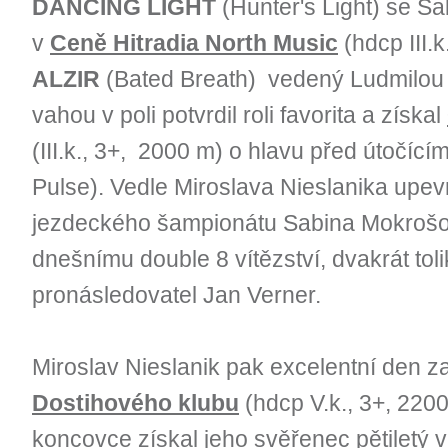
DANCING LIGHT
(Hunter's Light) se S
v
Ceně Hitradia North Music
(hdcp III.k
ALZIR
(Bated Breath) vedený Ludmilou 
vahou v poli potvrdil roli favorita a získal
(III.k., 3+, 2000 m) o hlavu před útočící
Pulse). Vedle Miroslava Nieslanika upevn
jezdeckého šampionátu Sabina Mokrošov
dnešnímu double 8 vítězství, dvakrát tolik
pronásledovatel Jan Verner.
Miroslav Nieslanik pak excelentní den z
Dostihového klubu
(hdcp V.k., 3+, 220
koncovce získal jeho svěřenec pětiletý 