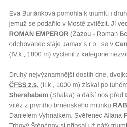
Eva Buriánková pomohla k triumfu i dr
jemuž se podařilo v Mostě zvítězit. Jí ve
ROMAN EMPEROR
(Zazou - Roman Bea
odchovanec stáje Jamax s.r.o., se v
Cen
(IV.k., 1800 m) vyčlenil z kategorie nezv
Druhý nejvýznamnější dostih dne, dvoj
ČFSS z.s.
(II.k., 1000 m) získal po tuhém
Shershabem
(Shalaa) a další nos před
vítěz z prvního brněnského mítinku
RAB
Danielem Vyhnálkem. Svěřenec Allana Pe
Trhový Štěpánov si připsal už pátý triumf