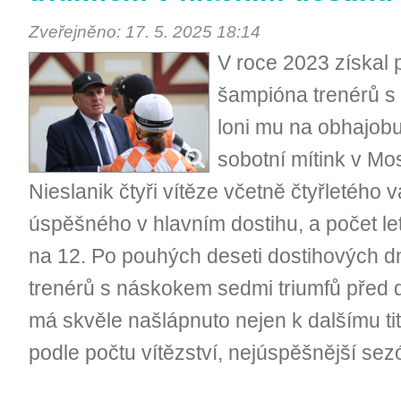
Zveřejněno: 17. 5. 2025 18:14
V roce 2023 získal 
šampióna trenérů s 
loni mu na obhajobu 
sobotní mítink v Mos
Nieslanik čtyři vítěze včetně čtyřletého 
úspěšného v hlavním dostihu, a počet let
na 12. Po pouhých deseti dostihových 
trenérů s náskokem sedmi triumfů před
má skvěle našlápnuto nejen k dalšímu titu
podle počtu vítězství, nejúspěšnější sez