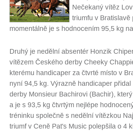
Nečekaný vítěz Love
triumfu v Bratislavě 
momentálně je s hodnocením 95,5 kg na
Druhý je nedělní absentér Honzik Chipe
vítězem Českého derby Cheeky Chappie
kterému handicaper za čtvrté místo v Bra
nyní 94,5 kg. Výrazně handicaper přida
derby Monsieur Bachirovi (Bachir), který 
a je s 93,5 kg čtvrtým nejlépe hodnocen
tréninku společně s nedělní vítězkou Naj
triumf v Ceně Pat's Music polepšila o 4 k