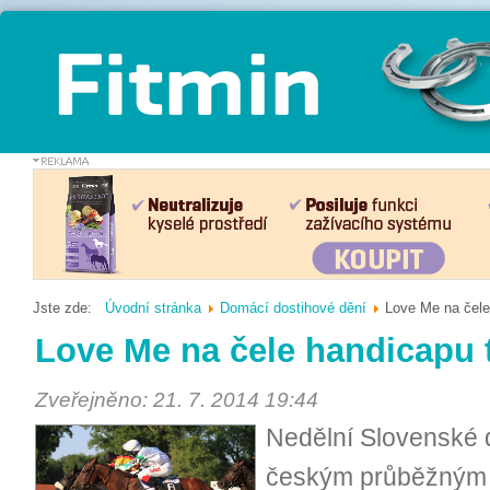
Jste zde:
Úvodní stránka
Domácí dostihové dění
Love Me na čele 
Love Me na čele handicapu t
Zveřejněno: 21. 7. 2014 19:44
Nedělní Slovenské 
českým průběžným h