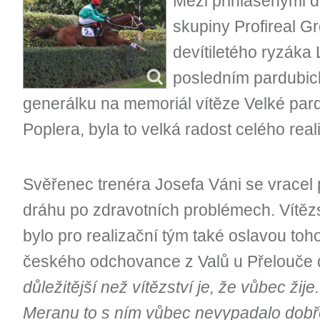
Mezi přihlášenými 
skupiny Profireal G
devítiletého ryzáka 
posledním pardubic
generálku na memoriál vítěze Velké pard
Poplera, byla to velká radost celého rea
Svěřenec trenéra Josefa Váni se vracel
dráhu po zdravotních problémech. Vítězs
bylo pro realizační tým také oslavou toho,
českého odchovance z Valů u Přelouče 
důležitější než vítězství je, že vůbec ži
Meranu to s ním vůbec nevypadalo dobř