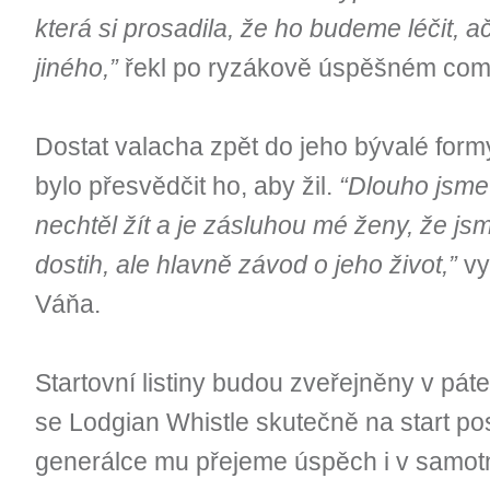
která si prosadila, že ho budeme léčit, ač
jiného,”
řekl po ryzákově úspěšném co
Dostat valacha zpět do jeho bývalé formy
bylo přesvědčit ho, aby žil.
“Dlouho jsme 
nechtěl žít a je zásluhou mé ženy, že jsm
dostih, ale hlavně závod o jeho život,”
vy
Váňa.
Startovní listiny budou zveřejněny v páte
se Lodgian Whistle skutečně na start po
generálce mu přejeme úspěch i v samot