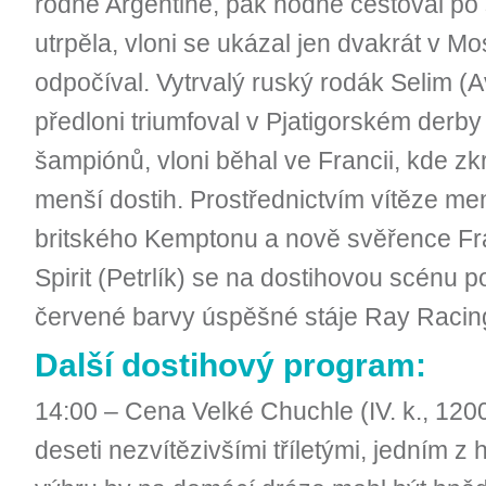
rodné Argentině, pak hodně cestoval po 
utrpěla, vloni se ukázal jen dvakrát v M
odpočíval. Vytrvalý ruský rodák Selim (A
předloni triumfoval v Pjatigorském derb
šampiónů, vloni běhal ve Francii, kde zk
menší dostih. Prostřednictvím vítěze me
britského Kemptonu a nově svěřence Fr
Spirit (Petrlík) se na dostihovou scénu po
červené barvy úspěšné stáje Ray Racin
Další dostihový program:
14:00 – Cena Velké Chuchle (IV. k., 120
deseti nezvítězivšími tříletými, jedním z