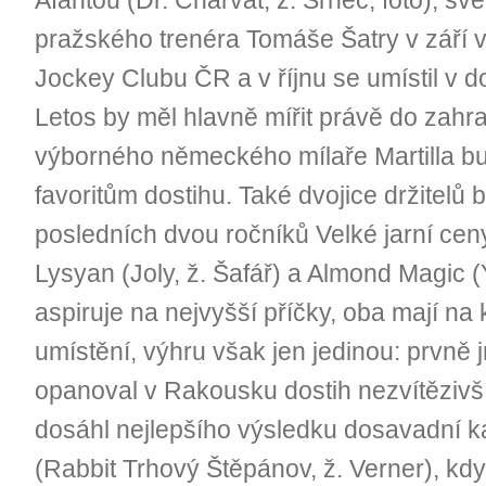
Afantou (Dr. Charvát, ž. Srnec, foto), 
pražského trenéra Tomáše Šatry v září
Jockey Clubu ČR a v říjnu se umístil v 
Letos by měl hlavně mířit právě do zahran
výborného německého mílaře Martilla bud
favoritům dostihu. Také dvojice držitelů
posledních dvou ročníků Velké jarní ce
Lysyan (Joly, ž. Šafář) a Almond Magic
aspiruje na nejvyšší příčky, oba mají n
umístění, výhru však jen jedinou: prvně
opanoval v Rakousku dostih nezvítězivš
dosáhl nejlepšího výsledku dosavadní kari
(Rabbit Trhový Štěpánov, ž. Verner), kdy