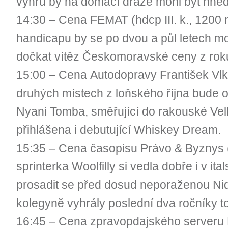
výhru by na domácí dráze mohl být hně
14:30 – Cena FEMAT (hdcp III. k., 1200 
handicapu by se po dvou a půl letech mohl
dočkat vítěz Českomoravské ceny z rok
15:00 – Cena Autodopravy František Vlk (
druhých místech z loňského října bude o 
Nyani Tomba, směřující do rakouské Velk
přihlášena i debutující Whiskey Dream.
15:35 – Cena časopisu Právo & Byznys (I
sprinterka Woolfilly si vedla dobře i v i
prosadit se před dosud neporaženou Nida
kolegyně vyhrály poslední dva ročníky t
16:45 – Cena zpravopdajského serveru F