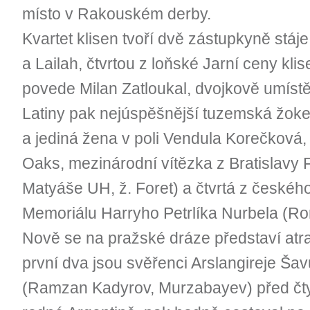
místo v Rakouském derby.
Kvartet klisen tvoří dvě zástupkyně stáj
a Lailah, čtvrtou z loňské Jarní ceny kl
povede Milan Zatloukal, dvojkově umíst
Latiny pak nejúspěšnější tuzemská žok
a jediná žena v poli Vendula Korečková,
Oaks, mezinárodní vítězka z Bratislavy F
Matyáše UH, ž. Foret) a čtvrtá z českéh
Memoriálu Harryho Petrlíka Nurbela (Ro
Nově se na pražské dráze představí atrak
první dva jsou svěřenci Arslangireje Ša
(Ramzan Kadyrov, Murzabayev) před čtyř