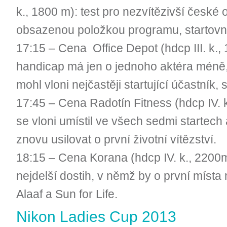
k., 1800 m): test pro nezvítězivší české
obsazenou položkou programu, startovní l
17:15 – Cena Office Depot (hdcp III. k.
handicap má jen o jednoho aktéra méně
mohl vloni nejčastěji startující účastník, 
17:45 – Cena Radotín Fitness (hdcp IV. k
se vloni umístil ve všech sedmi starte
znovu usilovat o první životní vítězství.
18:15 – Cena Korana (hdcp IV. k., 2200
nejdelší dostih, v němž by o první místa m
Alaaf a Sun for Life.
Nikon Ladies Cup 2013