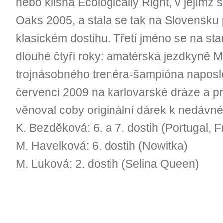
nebo klisna Ecologically Right, v jejímž 
Oaks 2005, a stala se tak na Slovensku p
klasickém dostihu. Třetí jméno se na star
dlouhé čtyři roky: amatérská jezdkyně 
trojnásobného trenéra-šampióna naposle
červenci 2009 na karlovarské dráze a p
věnoval coby originální dárek k nedávné
K. Bezděková: 6. a 7. dostih (Portugal, F
M. Havelková: 6. dostih (Nowitka)
M. Luková: 2. dostih (Selina Queen)