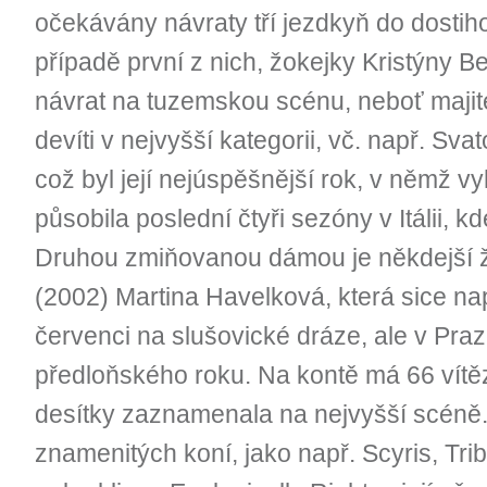
očekávány návraty tří jezdkyň do dostih
případě první z nich, žokejky Kristýny B
návrat na tuzemskou scénu, neboť majite
devíti v nejvyšší kategorii, vč. např. S
což byl její nejúspěšnější rok, v němž v
působila poslední čtyři sezóny v Itálii, kd
Druhou zmiňovanou dámou je někdejší
(2002) Martina Havelková, která sice nap
červenci na slušovické dráze, ale v Praz
předloňského roku. Na kontě má 66 vítěz
desítky zaznamenala na nejvyšší scéně.
znamenitých koní, jako např. Scyris, Trib