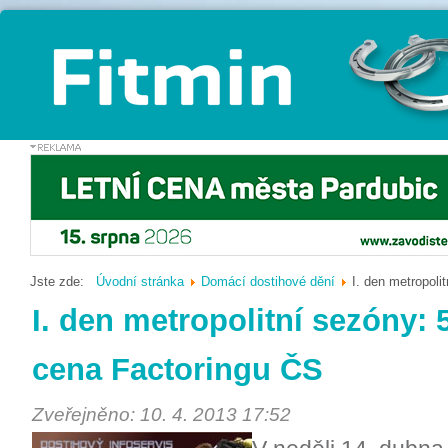
Jste zde:
Úvodní stránka
Domácí dostihové dění
I. den metropol
I. den metropolitní sezóny:
cena Factoringu ČS
Zveřejněno: 10. 4. 2013 17:52