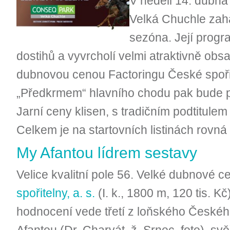
V neděli 14. dub
Velká Chuchle zahá
sezóna. Její prog
dostihů a vyvrcholí velmi atraktivně ob
dubnovou cenou Factoringu České spořite
„Předkrmem“ hlavního chodu pak bude p
Jarní ceny klisen, s tradičním podtitule
Celkem je na startovních listinách rovná 
My Afantou lídrem sestavy
Velice kvalitní pole 56. Velké dubnové 
spořitelny, a. s.
(I. k., 1800 m, 120 tis. 
hodnocení vede třetí z loňského České