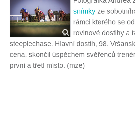
Fotografka Andrea Z
snímky
ze sobotníh
rámci kterého se o
rovinové dostihy a 
steeplechase. Hlavní dostih, 98. Vršan
cena, skončil úspěchem svěřenců trenéra
první a třetí místo. (mze)