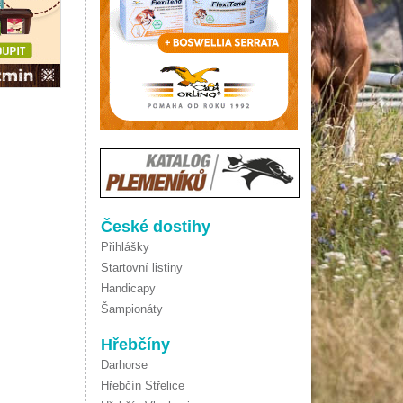
České dostihy
Přihlášky
Startovní listiny
Handicapy
Šampionáty
Hřebčíny
Darhorse
Hřebčín Střelice