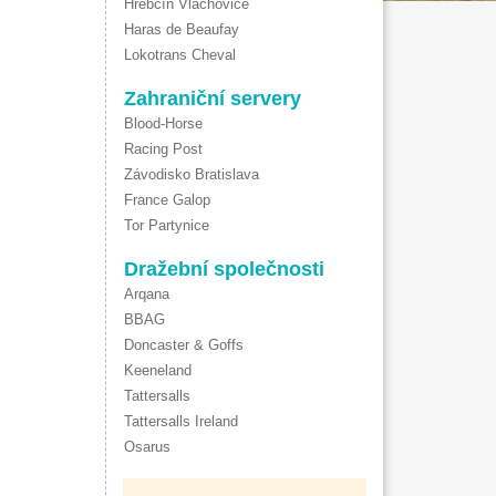
Hřebčín Vlachovice
Haras de Beaufay
Lokotrans Cheval
Zahraniční servery
Blood-Horse
Racing Post
Závodisko Bratislava
France Galop
Tor Partynice
Dražební společnosti
Arqana
BBAG
Doncaster & Goffs
Keeneland
Tattersalls
Tattersalls Ireland
Osarus