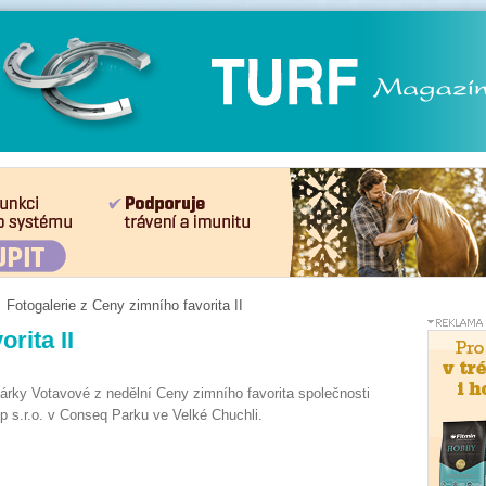
Fotogalerie z Ceny zimního favorita II
rita II
Šárky Votavové z nedělní Ceny zimního favorita společnosti
p s.r.o. v Conseq Parku ve Velké Chuchli.