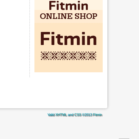
Valid
XHTML
and
CSS
©2013
Fitmin