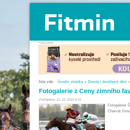
Jste zde:
Úvodní stránka
Domácí dostihové dění
Fotogalerie z Ceny zimního favo
Zveřejněno: 21. 10. 2015 9:15
Fotogalerie 
Charvát Grou