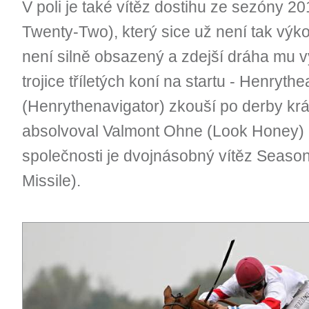
V poli je také vítěz dostihu ze sezóny 2
Twenty-Two), který sice už není tak výko
není silně obsazený a zdejší dráha mu v
trojice tříletých koní na startu - Henryth
(Henrythenavigator) zkouší po derby krát
absolvoval Valmont Ohne (Look Honey) 
společnosti je dvojnásobný vítěz Seasona
Missile).