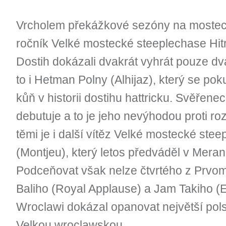
Vrcholem překážkové sezóny na mostec
ročník Velké mostecké steeplechase Hit
Dostih dokázali dvakrát vyhrát pouze dv
to i Hetman Polny (Alhijaz), který se po
kůň v historii dostihu hattricku. Svěřene
debutuje a to je jeho nevýhodou proti 
těmi je i další vítěz Velké mostecké st
(Montjeu), který letos předváděl v Mera
Podceňovat však nelze čtvrtého z Prv
Baliho (Royal Applause) a Jam Takiho (En
Wroclawi dokázal opanovat největší pol
Velkou wroclawskou.