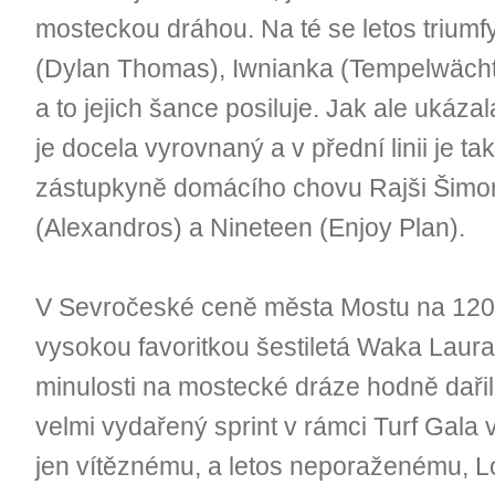
mosteckou dráhou. Na té se letos trium
(Dylan Thomas), Iwnianka (Tempelwächte
a to jejich šance posiluje. Jak ale ukáz
je docela vyrovnaný a v přední linii je t
zástupkyně domácího chovu Rajši Šimon
(Alexandros) a Nineteen (Enjoy Plan).
V Sevročeské ceně města Mostu na 1200
vysokou favoritkou šestiletá Waka Laura
minulosti na mostecké dráze hodně daři
velmi vydařený sprint v rámci Turf Gala 
jen vítěznému, a letos neporaženému, Lo