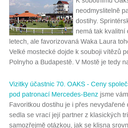
K sobotnímu Oaks
neodmyslitelně pat
dostihy. Sprintér
nemá tak kvalitní
letech, ale favorizovaná Waka Laura toh
Velké mostecké dojde k souboji vítězů 
Polnyho a Budapestě. V Mostě je tedy nač
Vizitky účastnic 70. OAKS - Ceny společ
pod patronací Mercedes-Benz
jsme vám 
Favoritkou dostihu je i přes nevydařené
sedla se vrací její partner z klasických 
samozřejmě otázkou, jak se klisna srovn