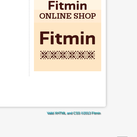
Valid
XHTML
and
CSS
©2013
Fitmin