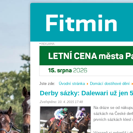
Jste zde:
Úvodní stránka
Domácí dostihové dění
Derby sázky: Dalewari už jen 5:
Zveřejněno: 10. 4. 2015 17:48
Na dráze se od nákupu 
sázkách na České derby
prvních sázkách klesl 
Výrazně si polepšil i dn