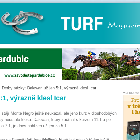
Derby sázky: Dalewari už jen 5:1, výrazně klesl Icar
1, výrazně klesl Icar
stájí Monte Negro ještě neukázal, ale jeho kurz v dlouhodobých
 neustále klesá. Dalewari, který začínal s kurzem 11:1 a po
na 7:1, je dnes nabízen už jen za 5:1.
es ve Francii třetí Icar (Halling), který byl minulý týden ještě