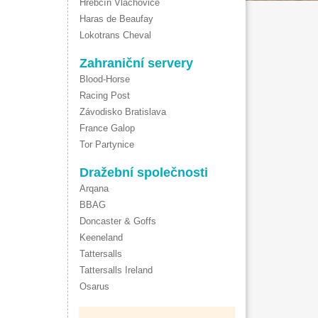
Hřebčín Vlachovice
Haras de Beaufay
Lokotrans Cheval
Zahraniční servery
Blood-Horse
Racing Post
Závodisko Bratislava
France Galop
Tor Partynice
Dražební společnosti
Arqana
BBAG
Doncaster & Goffs
Keeneland
Tattersalls
Tattersalls Ireland
Osarus