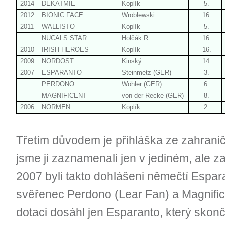
2014
DEKATMIE
Koplík
5.
2012
BIONIC FACE
Wroblewski
16.
2011
WALLISTO
Koplík
5.
NUCALS STAR
Holčák R.
16.
2010
IRISH HEROES
Koplík
16.
2009
NORDOST
Kinský
14.
2007
ESPARANTO
Steinmetz (GER)
3.
PERDONO
Wöhler (GER)
6.
MAGNIFICENT
von der Recke (GER)
8.
2006
NORMEN
Koplík
2.
Třetím důvodem je přihláška ze zahranič
jsme ji zaznamenali jen v jediném, ale z
2007 byli takto dohlášeni němečtí Espar
svěřenec Perdono (Lear Fan) a Magnifice
dotaci dosáhl jen Esparanto, který skonč