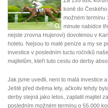
Za 155 tisíc korun
koně do Českého 
možném termínu 14
minute nabídce tř
nejste zrovna Hujerovi) dovolenou v Kar
hotelu. Nejsou to malé peníze a my se p
investice v posledním tuctu ročníků naše
majitelům, kteří tuto cestu do derby abso
Jak jsme uvedli, není to malá investice a 
Ještě před dvěma lety, ačkoliv tehdy by
derby stejná jako letos, zaplatil majitel
posledním možném termínu o 55.000 ko