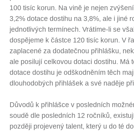
100 tisíc korun. Na vině je nejen zvýše
3,2% dotace dostihu na 3,8%, ale i jiné r
jednotlivých termínech. Vrátíme-li se vša
dospějeme k částce 120 tisíc korun. V ř
zaplacené za dodatečnou přihlášku, nek
ale posilují celkovou dotaci dostihu. Má 
dotace dostihu je odškodněním těch majite
dlouhodobých přihlášek a své naděje při
Důvodů k přihlášce v posledních možném
soudě dle posledních 12 ročníků, existují
později projevený talent, který u do té