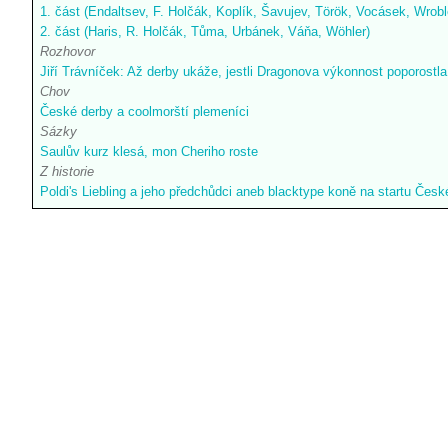
1. část (Endaltsev, F. Holčák, Koplík, Šavujev, Török, Vocásek, Wrob
2. část (Haris, R. Holčák, Tůma, Urbánek, Váňa, Wöhler)
Rozhovor
Jiří Trávníček: Až derby ukáže, jestli Dragonova výkonnost poporostla
Chov
České derby a coolmorští plemeníci
Sázky
Saulův kurz klesá, mon Cheriho roste
Z historie
Poldi's Liebling a jeho předchůdci aneb blacktype koně na startu Čes