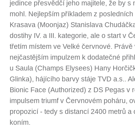
jedince přesvědčí jeho majitele, že by s
mohl. Nejlepším příkladem z posledních l
Krasava (Moonjaz) Stanislava Chudáčka,
dostihy IV. a III. kategorie, ale o start v
třetím místem ve Velké červnové. Právě 
nejčastějším impulzem k dodatečné přihlá
u Saula (Champs Elysees) Hany Horčičk
Glinka), hájícího barvy stáje TVD a.s.. Ale
Bionic Face (Authorized) z DS Pegas v 
impulsem triumf v Červnovém poháru, o
propozicí - tedy s distancí 2400 metrů a
koním.