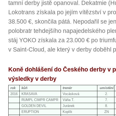
tamní derby jistě opanoval. Dekatmie (Hu
Lokotrans získala po jejím vítězství v 
38.500 €, skončila pátá. Nepodařil se je
polobratr tehdejšího napajedelského ple
stáj YOKO získala za 23.000 € po triumf
v Saint-Cloud, ale který v derby dob
Koně dohlášení do Českého derby v po
výsledky v derby
rok
kůň
trenér
umístění
2016
KRASAVA
Vocásková
2.
RUMPL CIMPR CAMPR
Váňa T.
7.
GOLDEN DEVIL
Juránek
8.
ERUPTION
Koplík
ZN