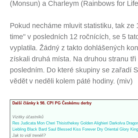
(Monsun) a Charleym (Rainbows for Life
Pokud necháme mluvit statistiku, tak ze 
time" v posledních 12 ročnících, se 5 ta
vyplatila. Žádný z takto dohlášených kon
získali druhá místa. Na druhou stranu tři
posledním. Do které skupiny se zařadí 
vědět v neděli kolem páté hodiny. (miv)
Další články k 98. CPI PG Českému derby
Vizitky účastníků
Res Judicata
Mon Cheri
Thisisthekey
Golden Alighieri
Darkolva
Drago
Liebling
Black Bard
Saul
Blessed Kiss
Forever Dry
Oriental Glory
King
Jak to vidí trenéři?