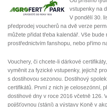
Od příštího tý
vstupenky na d
V pondělí 30. 
předprodej voucherů na dvě verze perm
můžete přidat třeba kalendář. Vše bude 
prostřednictvím fanshopu, nebo přímo n
Vouchery, či chcete-li dárkové certifikát
vyměnit za fyzické vstupenky, jejichž p
s dostihovou sezonou. Dostihový spolek 
certifikátů. První z nich je celosezónní, 
dostihové dny v roce 2016 včetně 126. 
pojišťovnou (stání) a výstavy Koně v akc