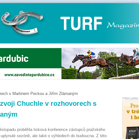
vorech s Martinem Peckou a Jiřím Zlámaným
ozvoji Chuchle v rozhovorech s
maným
 listopadu proběhla tisková konference zástupců pražského
 uplynulé sezóně, ale také o výhledech do budoucna. Z této