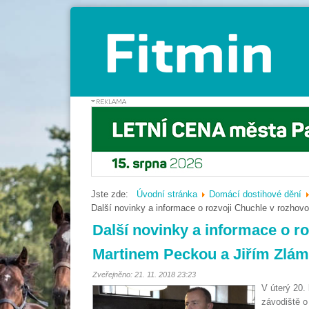
Jste zde:
Úvodní stránka
Domácí dostihové dění
Další novinky a informace o rozvoji Chuchle v rozho
Další novinky a informace o r
Martinem Peckou a Jiřím Zlá
Zveřejněno: 21. 11. 2018 23:23
V úterý 20.
závodiště o