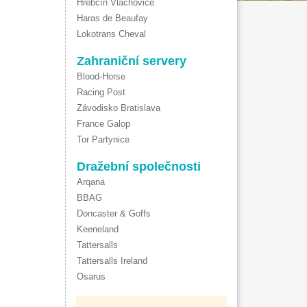
Hřebčín Vlachovice
Haras de Beaufay
Lokotrans Cheval
Zahraniční servery
Blood-Horse
Racing Post
Závodisko Bratislava
France Galop
Tor Partynice
Dražební společnosti
Arqana
BBAG
Doncaster & Goffs
Keeneland
Tattersalls
Tattersalls Ireland
Osarus