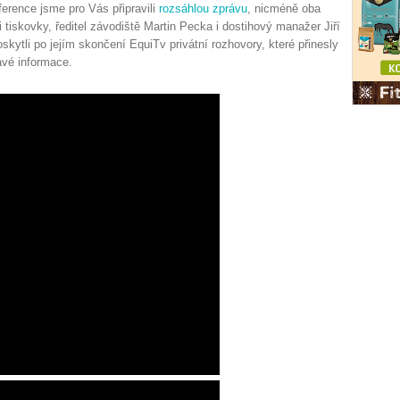
ference jsme pro Vás připravili
rozsáhlou zprávu
, nicméně oba
i tiskovky, ředitel závodiště Martin Pecka i dostihový manažer Jiří
skytli po jejím skončení EquiTv privátní rozhovory, které přinesly
avé informace.