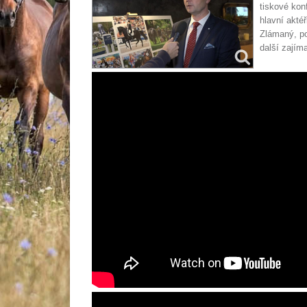
tiskové kon
hlavní aktéř
Zlámaný, po
další zajím