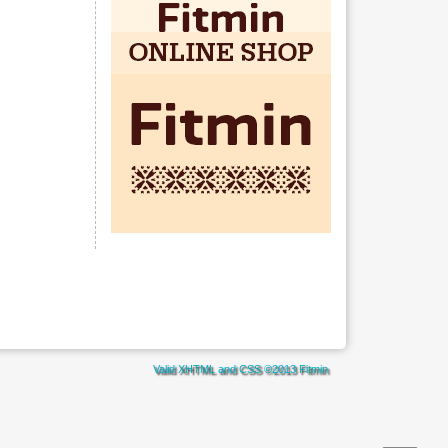
Valid
XHTML
and
CSS
©2013
Fitmin