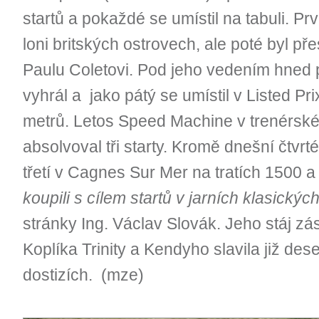
startů a pokaždé se umístil na tabuli. Pr
loni britských ostrovech, ale poté byl př
Paulu Coletovi. Pod jeho vedením hned pr
vyhrál a jako pátý se umístil v Listed P
metrů. Letos Speed Machine v trenérsk
absolvoval tři starty. Kromě dnešní čtvrt
třetí v Cagnes Sur Mer na tratích 1500 
koupili s cílem startů v jarních klasických
stránky Ing. Václav Slovák. Jeho stáj 
Koplíka Trinity a Kendyho slavila již des
dostizích. (mze)