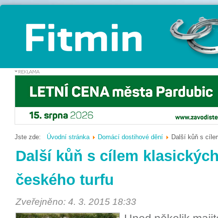
Jste zde:
Úvodní stránka
Domácí dostihové dění
Další kůň s cíle
Další kůň s cílem klasickýc
českého turfu
Zveřejněno: 4. 3. 2015 18:33