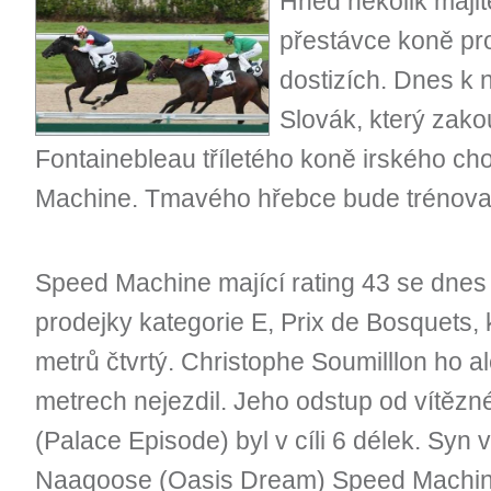
Hned několik majit
přestávce koně pro
dostizích. Dnes k n
Slovák, který zako
Fontainebleau tříletého koně irského 
Machine. Tmavého hřebce bude trénovat
Speed Machine mající rating 43 se dnes
prodejky kategorie E, Prix de Bosquets, 
metrů čtvrtý. Christophe Soumilllon ho al
metrech nejezdil. Jeho odstup od vítěz
(Palace Episode) byl v cíli 6 délek. Syn 
Naaqoose (Oasis Dream) Speed Machi