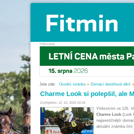
Jste zde:
Úvodní stránka
Domácí dostihové dění
Charme Look si polepšil, ale M
Zveřejněno: 12. 10. 2016 10:26
Vítězstvím ve 126. V
Charme Look
(Look H
nejprestižnější domác
aktuální známka činí 