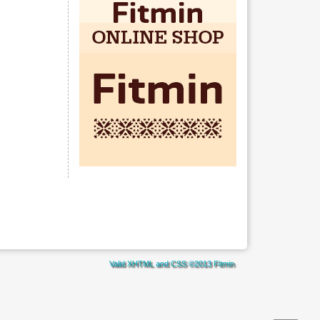
Valid
XHTML
and
CSS
©2013
Fitmin