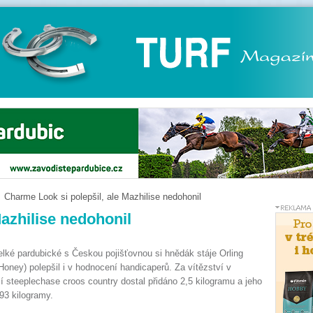
Charme Look si polepšil, ale Mazhilise nedohonil
azhilise nedohonil
elké pardubické s Českou pojišťovnou si hnědák stáje Orling
oney) polepšil i v hodnocení handicaperů. Za vítězství v
í steeplechase croos country dostal přidáno 2,5 kilogramu a jeho
93 kilogramy.