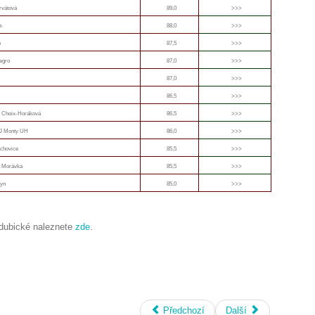
rvátová
89,0
>>>
s
88,0
>>>
o
87,5
>>>
egro
87,0
>>>
87,0
>>>
86,5
>>>
n Choix-Horáková
86,5
>>>
TJ Monty UH
86,0
>>>
chovice
85,5
>>>
 Morávka
85,5
>>>
syn
85,0
>>>
rdubické naleznete
zde
.
Předchozí
Další