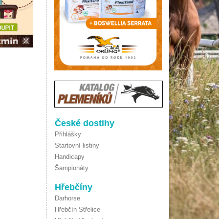
České dostihy
Přihlášky
Startovní listiny
Handicapy
Šampionáty
Hřebčíny
Darhorse
Hřebčín Střelice