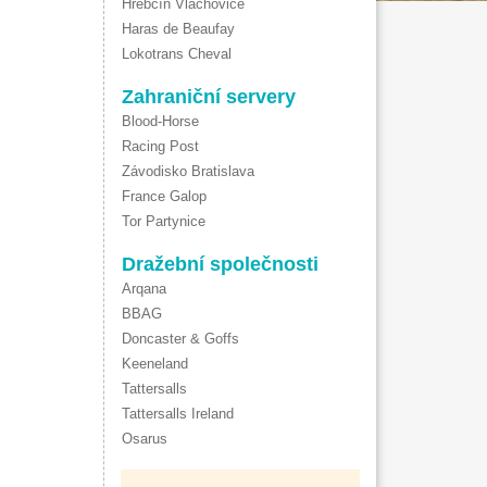
Hřebčín Vlachovice
Haras de Beaufay
Lokotrans Cheval
Zahraniční servery
Blood-Horse
Racing Post
Závodisko Bratislava
France Galop
Tor Partynice
Dražební společnosti
Arqana
BBAG
Doncaster & Goffs
Keeneland
Tattersalls
Tattersalls Ireland
Osarus