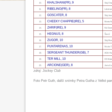
KHALSHANI(FR), 9
10.
Stáj Cha
RIBELINO(FR), 8
11.
Lokotran
GOSCATER, 8
12.
Stáj Jes
CHEEKY CHAPPIE(IRE), 5
13.
Monte N
ZARIF(IRE), 9
14.
Köi Dent
HEGNUS, 8
15.
Ševců
ZUGOR, 10
16.
Stáj Mo
PUNTARENAS, 10
17.
Nicole 
SERGEANT THUNDER(GB), 7
18.
AGA-Vla
TER MILL, 10
19.
DS Malá
ARCIONE(GER), 8
20.
Jerie & 
zdroj: Jockey Club
Foto Petr Guth, další snímky Petra Gutha z Velké pa