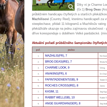
Díky ní je Charme Lo
(Gr.1)
Brog Deas
(Ara
průběžném handicapu čtyřletých a starších překážkový
Mazhilisovi
(Country Reel), kterému handicapeři za v
steeplechase, přidali 11 kilogramů a Mazhilisův ratin
překážkáře ukazuje na jednu zajímavou skutečnost -
dříve koresponduje s doběhem Velké pardubické. (miv
Aktuální pořadí průběžného šampionátu čtyřletých
poř.
jméno
MAZHILIS(FR), 7
1.
Köi Dent
BROG DEAS(IRE), 7
2.
Monte N
CHARME LOOK, 9
3.
Orling
ANAKING(FR), 6
4.
Dr.Char
FAFINTADENIENT(GB), 9
5.
Statek 
ROCHES CROSS(IRE), 8
6.
Jasna
KASIM, 11
7.
Stáj Kejz
RABBIT WELL(GB), 10
8.
Rabbit T
ANGE GUARDIAN(GER), 8
9.
Stáj And