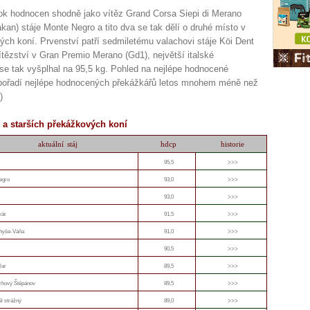
ok hodnocen shodně jako vítěz Grand Corsa Siepi di Merano
kan) stáje Monte Negro a tito dva se tak dělí o druhé místo v
ch koní. Prvenství patří sedmiletému valachovi stáje Köi Dent
ítězství v Gran Premio Merano (Gd1), největší italské
g se tak vyšplhal na 95,5 kg. Pohled na nejlépe hodnocené
 pořadí nejlépe hodnocených překážkářů letos mnohem méně než
)
 a starších překážkových koní
aktuální stáj
hdcp
historie
95,5
>>>
egro
93,0
>>>
93,0
>>>
vát
91,5
>>>
Chyše-Váňa
91,0
>>>
90,5
>>>
lar
89,5
>>>
rhový Štěpánov
89,5
>>>
ěl strážný
89,0
>>>