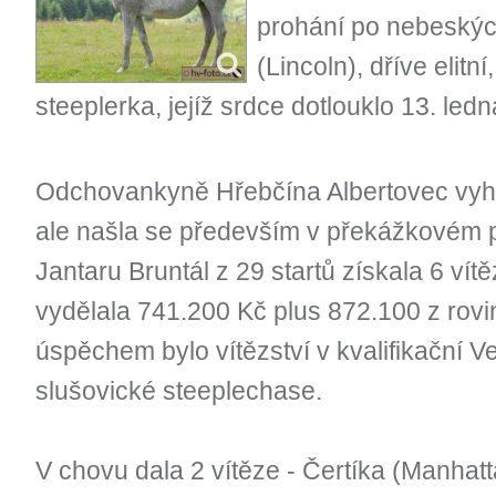
prohání po nebeských
(Lincoln), dříve elitn
steeplerka, jejíž srdce dotlouklo 13. ledn
Odchovankyně Hřebčína Albertovec vyhrá
ale našla se především v překážkovém 
Jantaru Bruntál z 29 startů získala 6 vítě
vydělala 741.200 Kč plus 872.100 z rovi
úspěchem bylo vítězství v kvalifikační V
slušovické steeplechase.
V chovu dala 2 vítěze - Čertíka (Manhatta