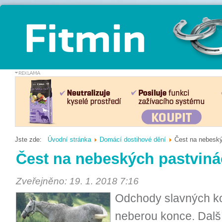
Jste zde:
Úvodní stránka
Domácí dostihové dění
Čest na nebeský
Čest na nebeských pastvin
Zveřejněno: 19. 1. 2018 7:16
Odchody slavných ko
neberou konce. Další 