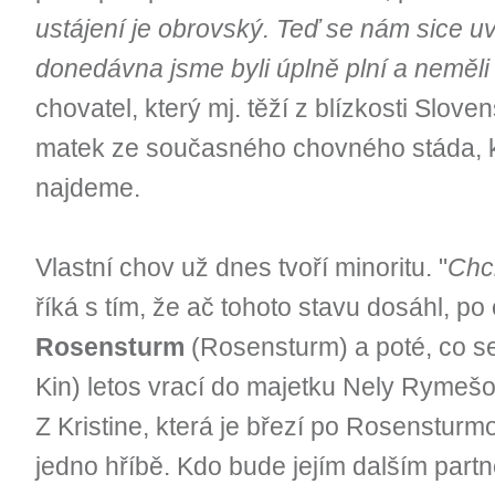
ustájení je obrovský. Teď se nám sice uv
donedávna jsme byli úplně plní a neměli
chovatel, který mj. těží z blízkosti Slov
matek ze současného chovného stáda, 
najdeme.
Vlastní chov už dnes tvoří minoritu. "
Chci
říká s tím, že ač tohoto stavu dosáhl, p
Rosensturm
(Rosensturm) a poté, co s
Kin) letos vrací do majetku Nely Rymešové
Z Kristine, která je březí po Rosensturmo
jedno hříbě. Kdo bude jejím dalším par