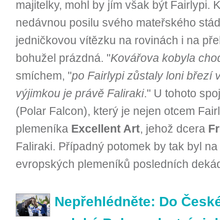
majitelky, mohl by jím však být Fairlypi.
nedávnou posilu svého mateřského stá
jedničkovou vítězku na rovinách i na pře
bohužel prázdná. "
Kovářova kobyla cho
smíchem, "
po Fairlypi zůstaly loni březí
výjimkou je právě Faliraki
." U tohoto sp
(Polar Falcon), který je nejen otcem Fair
plemeníka
Excellent Art
, jehož dcera
F
Faliraki. Případný potomek by tak byl n
evropských plemeníků posledních deká
Nepřehlédněte: Do České