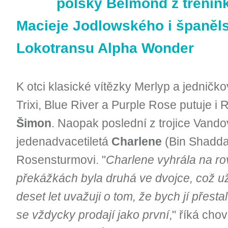
polský Belmond z trénin
Macieje Jodlowského i španěls
Lokotransu Alpha Wonder
K otci klasické vítězky Merlyp a jedničko
Trixi, Blue River a Purple Rose putuje 
Šimon
. Naopak poslední z trojice Vando
jedenadvacetiletá
Charlene
(Bin Shaddad
Rosensturmovi. "
Charlene vyhrála na rov
překážkách byla druhá ve dvojce, což u
deset let uvažuji o tom, že bych jí přestal
se vždycky prodají jako první
," říká chov