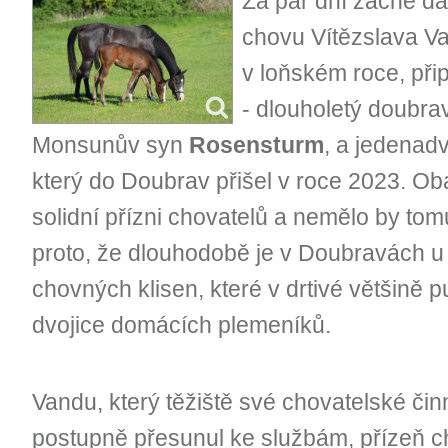
Za pár dní začne da
chovu Vítězslava Va
v loňském roce, při
- dlouholetý doubrav
Monsunův syn
Rosensturm
, a jedenadv
který do Doubrav přišel v roce 2023. Ob
solidní přízni chovatelů a nemělo by tomu
proto, že dlouhodobě je v Doubravách u
chovných klisen, které v drtivé většině 
dvojice domácích plemeníků.
Vandu, který těžiště své chovatelské čin
postupně přesunul ke službám, přízeň ch