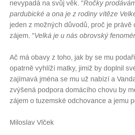
nevypadá na svůj věk. "
Ročky prodáváme
pardubické a ona je z rodiny vítěze Vel
jeden z možných důvodů, proč je právě o
zájem. "
Velká je u nás obrovský fenomé
Ač má obavy z toho, jak by se mu podaři
opatrně vyhlíží matky, jimiž by doplnil sv
zajímavá jména se mu už nabízí a Vanda
zvýšená podpora domácího chovu by moh
zájem o tuzemské odchovance a jemu p
Miloslav Vlček