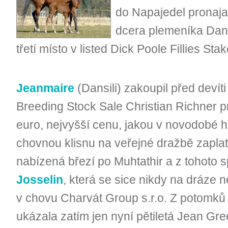
do Napajedel pronaja
dcera plemeníka Dansi
třetí místo v listed Dick Poole Fillies Stak
Jeanmaire
(Dansili) zakoupil před deví
Breeding Stock Sale Christian Richner p
euro, nejvyšší cenu, jakou v novodobé hi
chovnou klisnu na veřejné dražbě zaplati
nabízená březí po Muhtathir a z tohoto s
Josselin
, která se sice nikdy na dráze 
v chovu Charvát Group s.r.o. Z potomků
ukázala zatím jen nyní pětiletá Jean Gr