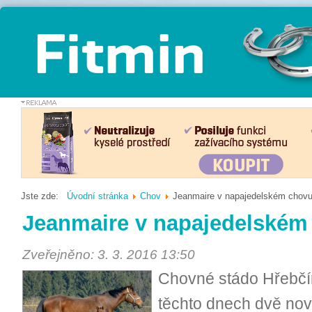
Jste zde:
Úvodní stránka
Chov
Jeanmaire v napajedelském chov
Jeanmaire v napajedelském
Zveřejněno: 3. 3. 2016 13:50
Chovné stádo Hřebčín
těchto dnech dvě nové