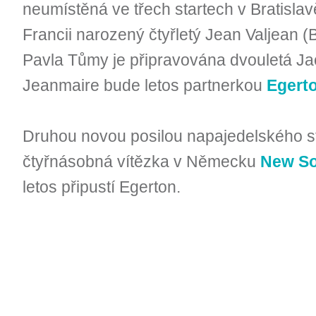
neumístěná ve třech startech v Bratisla
Francii narozený čtyřletý Jean Valjean (B
Pavla Tůmy je připravována dvouletá Jac
Jeanmaire bude letos partnerkou
Egert
Druhou novou posilou napajedelského s
čtyřnásobná vítězka v Německu
New So
letos připustí Egerton.