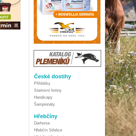
České dostihy
Přihlášky
Startovní listiny
Handicapy
Šampionáty
Hřebčíny
Darhorse
Hřebčín Střelice