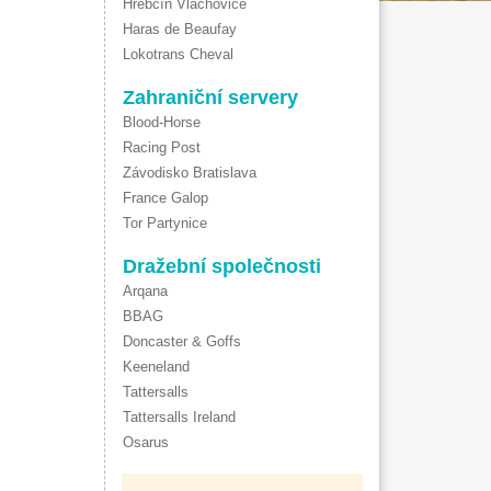
Hřebčín Vlachovice
Haras de Beaufay
Lokotrans Cheval
Zahraniční servery
Blood-Horse
Racing Post
Závodisko Bratislava
France Galop
Tor Partynice
Dražební společnosti
Arqana
BBAG
Doncaster & Goffs
Keeneland
Tattersalls
Tattersalls Ireland
Osarus