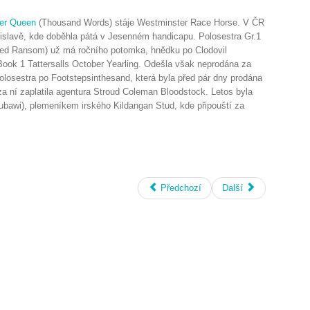
r Queen
(Thousand Words) stáje Westminster Race Horse. V ČR
tislavě, kde doběhla pátá v Jesenném handicapu. Polosestra Gr.1
ed Ransom) už má ročního potomka, hnědku po Clodovil
 Book 1 Tattersalls October Yearling. Odešla však neprodána za
olosestra po Footstepsinthesand, která byla před pár dny prodána
a ní zaplatila agentura Stroud Coleman Bloodstock. Letos byla
bawi), plemeníkem irského Kildangan Stud, kde připouští za
Předchozí
Další