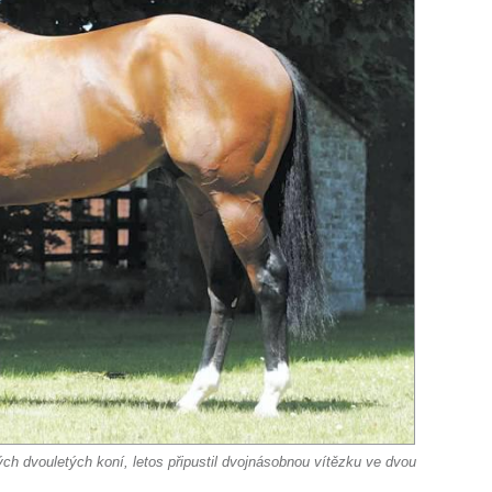
h dvouletých koní, letos připustil dvojnásobnou vítězku ve dvou