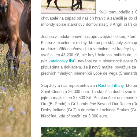
Kvůli tomu odešlo z Č
chovatelé na západ od našich hranic a zařadili je do c
mnohdy spíše staronový domov našly v Anglii či Irsk
Jednou z rodokmenově nejzajímavějších klisen, které
Klisna z excelentní rodiny, kterou pro stáj Joly zakoup
na dráze příliš nepředvedla a vrcholem její kariéry by
vydělal jen 43 200 Kč, ale když byla loni nabídnuta, j
(viz
katalogový list
), neváhal za ni bloodstock agent D
připuštěna a dokladem, že ji nový majitel považuje za
předních mladých plemeníků Lope de Vega (Shamardal),
Stáj Joly u nás reprezentovala i
Rachel Tiffany
, ktero
Saint-Cloud za 26.000 euro. Ta skončila dostihovou kar
jejímu majiteli jen 37.500 Kč. Po skončení dostihové 
Oro (El Prado) a Gr.1 umístěné Beyond Our Reach (Dan
Derby Italiano (Gr.2) a druhého z Lockinge Stakes (Gr
hřebčína, kde připouští za 5.000 euro.