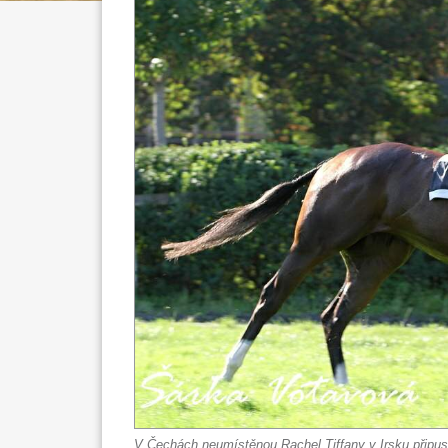
V Čechách neumístěnou Rachel Tiffany v Irsku připust