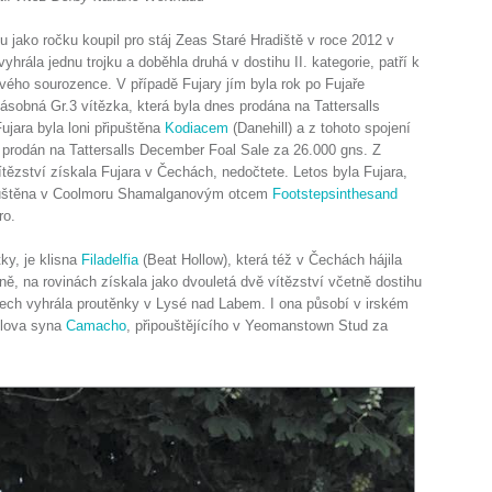
ou jako ročku koupil pro stáj Zeas Staré Hradiště v roce 2012 v
hrála jednu trojku a doběhla druhá v dostihu II. kategorie, patří k
ého sourozence. V případě Fujary jím byla rok po Fujaře
sobná Gr.3 vítězka, která byla dnes prodána na Tattersalls
jara byla loni připuštěna
Kodiacem
(Danehill) a z tohoto spojení
y prodán na Tattersalls December Foal Sale za 26.000 gns. Z
tězství získala Fujara v Čechách, nedočtete. Letos byla Fujara,
ipuštěna v Coolmoru Shamalganovým otcem
Footstepsinthesand
ro.
ky, je klisna
Filadelfia
(Beat Hollow), která též v Čechách hájila
idně, na rovinách získala jako dvouletá dvě vítězství včetně dostihu
etech vyhrála proutěnky v Lysé nad Labem. I ona působí v irském
llova syna
Camacho
, připouštějícího v Yeomanstown Stud za