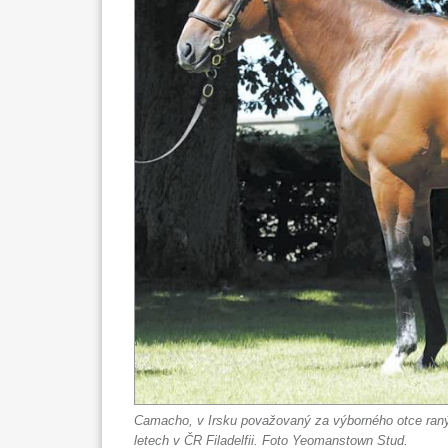
Camacho, v Irsku považovaný za výborného otce ranýc
letech v ČR Filadelfii. Foto Yeomanstown Stud.