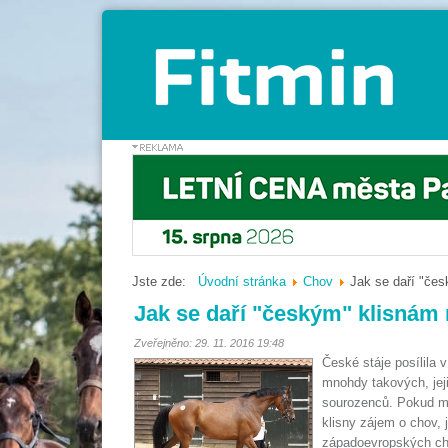
Jste zde:
Úvodní stránka
Chov
Jak se daří "če
Jak se daří "českým" klisnám
Zveřejněno: 29. 11. 2016 19:48
České stáje posílila 
mnohdy takových, jej
sourozenců. Pokud ma
klisny zájem o chov,
západoevropských chov