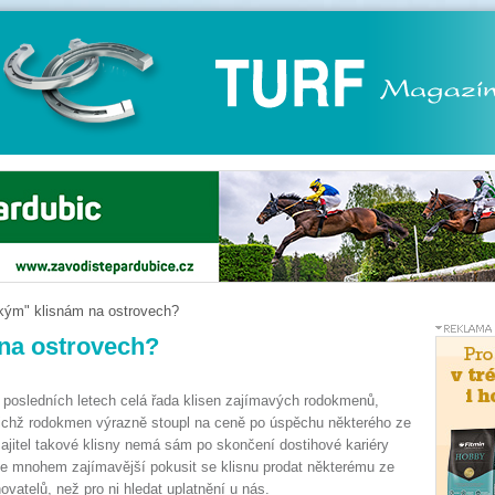
ským" klisnám na ostrovech?
 na ostrovech?
v posledních letech celá řada klisen zajímavých rodokmenů,
ichž rodokmen výrazně stoupl na ceně po úspěchu některého ze
jitel takové klisny nemá sám po skončení dostihové kariéry
 je mnohem zajímavější pokusit se klisnu prodat některému ze
atelů, než pro ni hledat uplatnění u nás.