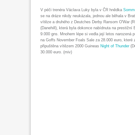
V péči trenéra Václava Luky byla v ČR hnědka
Somme
se na dráze nikdy neukázala, jednou ale běhala v Bra
vítěze a druhého z Deutches Derby Ransom O'War (R
(Danehill), která byla dokonce nabídnuta na prestižní
9.000 gns. Mnohem lépe si vedla její letos narozená p
na Goffs November Foals Sale za 28.000 euro, které z
připuštěna vítězem 2000 Guineas
Night of Thunder
(Du
30.000 euro. (miv)