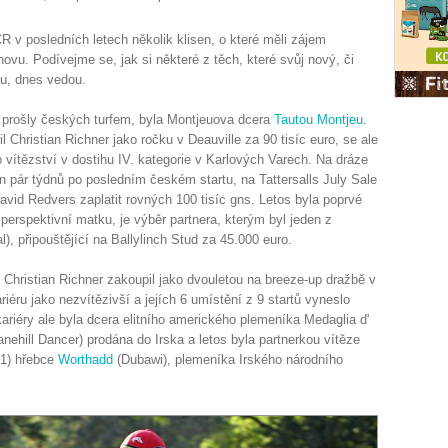
R v posledních letech několik klisen, o které měli zájem
hovu. Podívejme se, jak si některé z těch, které svůj nový, či
ou, dnes vedou.
 prošly českých turfem, byla Montjeuova dcera
Tautou Montjeu
.
il Christian Richner jako ročku v Deauville za 90 tisíc euro, se ale
lo vítězství v dostihu IV. kategorie v Karlových Varech. Na dráze
en pár týdnů po posledním českém startu, na Tattersalls July Sale
avid Redvers zaplatit rovných 100 tisíc gns. Letos byla poprvé
 perspektivní matku, je výběr partnera, kterým byl jeden z
 připouštějící na Ballylinch Stud za 45.000 euro.
u Christian Richner zakoupil jako dvouletou na breeze-up dražbě v
iéru jako nezvítězivší a jejích 6 umístění z 9 startů vyneslo
kariéry ale byla dcera elitního amerického plemeníka Medaglia d'
ehill Dancer) prodána do Irska a letos byla partnerkou vítěze
.1) hřebce
Worthadd
(Dubawi), plemeníka Irského národního