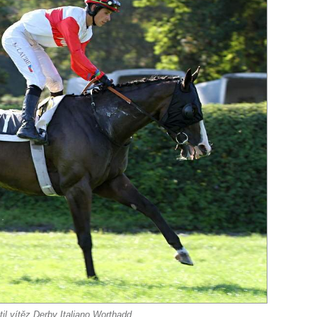
il vítěz Derby Italiano Worthadd