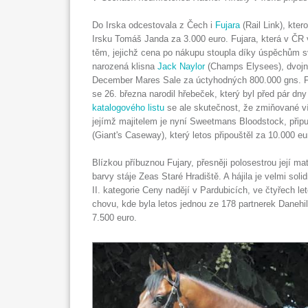
Do Irska odcestovala z Čech i
Fujara
(Rail Link), kter
Irsku Tomáš Janda za 3.000 euro. Fujara, která v ČR vy
těm, jejichž cena po nákupu stoupla díky úspěchům sv
narozená klisna
Jack Naylor
(Champs Elysees), dvojná
December Mares Sale za úctyhodných 800.000 gns. Fu
se 26. března narodil hřebeček, který byl před pár dn
katalogového listu
se ale skutečnost, že zmiňované ví
jejímž majitelem je nyní Sweetmans Bloodstock, př
(Giant's Caseway), který letos připouštěl za 10.000 eu
Blízkou příbuznou Fujary, přesněji polosestrou její mat
barvy stáje Zeas Staré Hradiště. A hájila je velmi sol
II. kategorie Ceny nadějí v Pardubicích, ve čtyřech l
chovu, kde byla letos jednou ze 178 partnerek Danehi
7.500 euro.