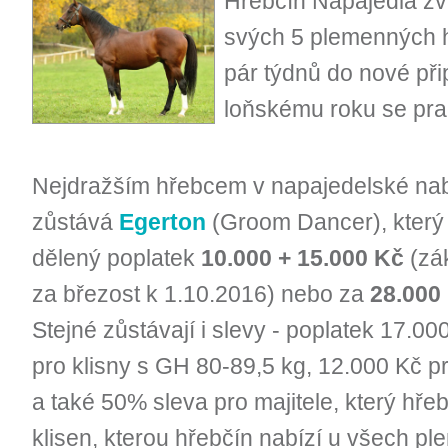
Hřebčín Napajedla zve
svých 5 plemenných h
pár týdnů do nové při
loňskému roku se pra
Nejdražším hřebcem v napajedelské na
zůstává
Egerton
(Groom Dancer), který
dělený poplatek
10.000 + 15.000 Kč
(zák
za březost k 1.10.2016) nebo za
28.000
Stejné zůstávají i slevy - poplatek 17.00
pro klisny s GH 80-89,5 kg, 12.000 Kč pr
a také 50% sleva pro majitele, který hře
klisen, kterou hřebčín nabízí u všech p