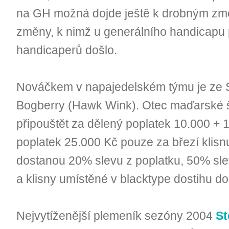
na GH možná dojde ještě k drobným změ
změny, k nimž u generálního handicapu
handicaperů došlo.
Nováčkem v napajedelském týmu je ze 
Bogberry (Hawk Wink). Otec maďarské
připouštět za dělený poplatek 10.000 + 
poplatek 25.000 Kč pouze za březí klisn
dostanou 20% slevu z poplatku, 50% slev
a klisny umístěné v blacktype dostihu do 
Nejvytíženější plemeník sezóny 2004
St