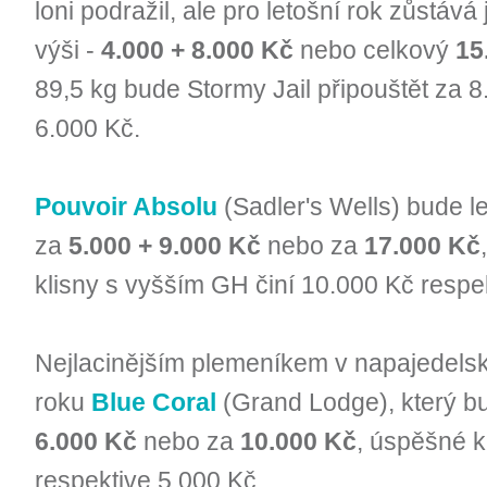
loni podražil, ale pro letošní rok zůstáv
výši -
4.000 + 8.000 Kč
nebo celkový
15
89,5 kg bude
Stormy Jail
připouštět za 8
6.000 Kč.
Pouvoir Absolu
(Sadler's Wells) bude le
za
5.000 + 9.000 Kč
nebo za
17.000 Kč
klisny s vyšším GH činí 10.000 Kč respe
Nejlacinějším plemeníkem v napajedels
roku
Blue Coral
(Grand Lodge), který b
6.000 Kč
nebo za
10.000 Kč
, úspěšné k
respektive 5.000 Kč.