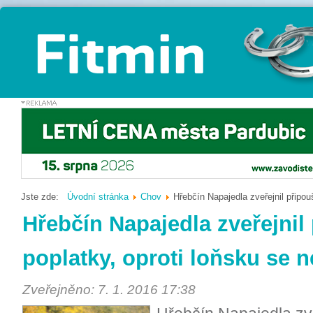
Jste zde:
Úvodní stránka
Chov
Hřebčín Napajedla zveřejnil připou
Hřebčín Napajedla zveřejnil
poplatky, oproti loňsku se 
Zveřejněno: 7. 1. 2016 17:38