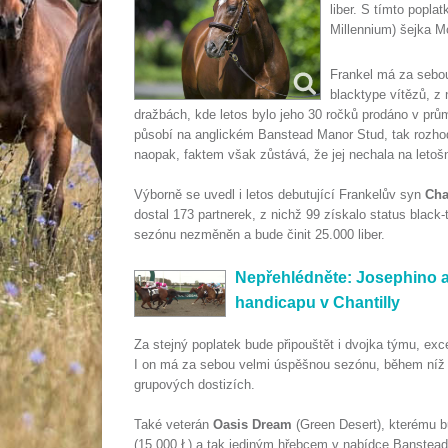
liber. S tímto popl
Millennium) šejka 
Frankel má za sebo
blacktype vítězů, z
dražbách, kde letos bylo jeho 30 ročků prodáno v prů
působí na anglickém Banstead Manor Stud, tak rozho
naopak, faktem však zůstává, že jej nechala na letošní
Výborně se uvedl i letos debutující Frankelův syn
Cha
dostal 173 partnerek, z nichž 99 získalo status black-
sezónu nezměněn a bude činit 25.000 liber.
Nepřehlédněte: Josephino a 
handicapu v Chantilly
Za stejný poplatek bude připouštět i dvojka týmu, exc
I on má za sebou velmi úspěšnou sezónu, během níž 
grupových dostizích.
Také veterán
Oasis Dream
(Green Desert), kterému bud
(15.000 Ł) a tak jediným hřebcem v nabídce Banstead 