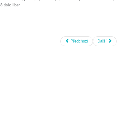
 tisíc liber.
Předchozí
Další