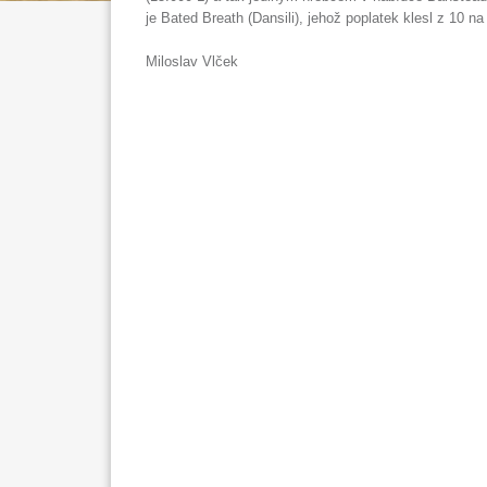
je Bated Breath (Dansili), jehož poplatek klesl z 10 na 8
Miloslav Vlček