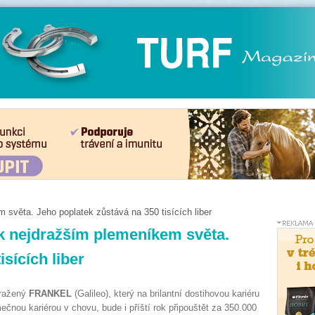
m světa. Jeho poplatek zůstává na 350 tisících liber
rok nejdražším plemeníkem světa.
sících liber
oražený
FRANKEL
(Galileo), který na brilantní dostihovou kariéru
ečnou kariérou v chovu, bude i příští rok připouštět za 350.000