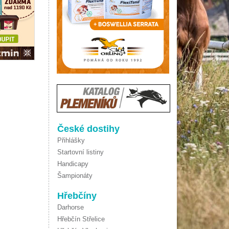
České dostihy
Přihlášky
Startovní listiny
Handicapy
Šampionáty
Hřebčíny
Darhorse
Hřebčín Střelice