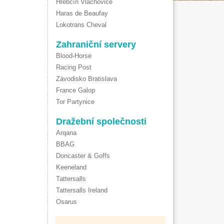
Hřebčín Vlachovice
Haras de Beaufay
Lokotrans Cheval
Zahraniční servery
Blood-Horse
Racing Post
Závodisko Bratislava
France Galop
Tor Partynice
Dražební společnosti
Arqana
BBAG
Doncaster & Goffs
Keeneland
Tattersalls
Tattersalls Ireland
Osarus