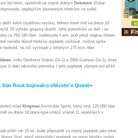
atkem byl letos, společně se stejně drahým
Dubawim
(Dubai
Mohammeda, nejdražším plemenným hřebcem na světě.
u další velmi úspěšnou sezónu, během které měl na dráze 24
 nichž 25 vyhrálo grupový dostih. Jeho potomkům se daří i na
měru za 760.240 liber. Juddmonte Farm, pod jehož vlajkou hřebec
dně neměla důvod hřebcův poplatek snižovat, možná spíše
 hodnotě, na níž vystoupil z loňských 275 tisíc liber.
ldean
, vítěz Dewhurst Stakes (Gr.1) a 2000 Guineas (Gr.1), který
type či dalo takového potomka. I jeho poplatek zůstane pro příští
Star Rock bojovali o vítězství v Quinté+
elentní mílař
Kingman
(Invincible Spirit), který stojí 125.000 liber.
měl na dráze 18 black-type vítězů včetně 11 úspěšných v
e příští rok 25 let, bude připouštět za stejný poplatek jako letos
Manor Stud, jehož připouštěcí poplatek se oproti letošku změní,