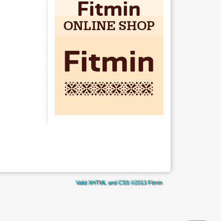
Valid
XHTML
and
CSS
©2013
Fitmin