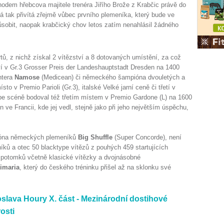
hodem hřebcova majitele trenéra Jiřího Brože z Krabčic právě do
 tak přivítá zřejmě vůbec prvního plemeníka, který bude ve
ůsobit, naopak krabčický chov letos zatím nenahlásil žádného
rtů, z nichž získal 2 vítězství a 8 dotovaných umístění, za což
tví v Gr.3 Grosser Preis der Landeshauptstadt Dresden na 1400
ntera
Namose
(Medicean) či německého šampióna dvouletých a
sto v Premio Parioli (Gr.3), italské Velké jarní ceně či třetí v
ype scéně bodoval též třetím místem v Premio Gardone (L) na 1600
ve Francii, kde jej vedl, stejně jako při jeho největším úspěchu,
pióna německých plemeníků
Big Shuffle
(Super Concorde), není
ků a otec 50 blacktype vítězů z pouhých 459 startujících
potomků včetně klasické vítězky a dvojnásobné
imaria
, který do českého tréninku přišel až na sklonku své
lava Houry X. část - Mezinárodní dostihové
rosti