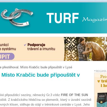
se přestěhoval. Místo Krabčic bude připouštět v Lysé
. Místo Krabčic bude připouštět v
ké připouštěcí sezóny, německý Gr.3 vítěz
FIRE OF THE SUN
obiště. Z krabčického hřebčína se plemeník, který v úvodní sezóně
revných klisen, stěhuje do stájí v tréninkové centrále v Lysé. Jeho