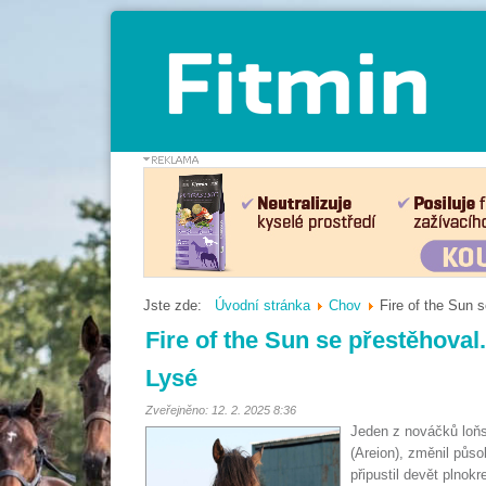
Jste zde:
Úvodní stránka
Chov
Fire of the Sun 
Fire of the Sun se přestěhoval
Lysé
Zveřejněno: 12. 2. 2025 8:36
Jeden z nováčků loňs
(Areion), změnil půs
připustil devět plnok