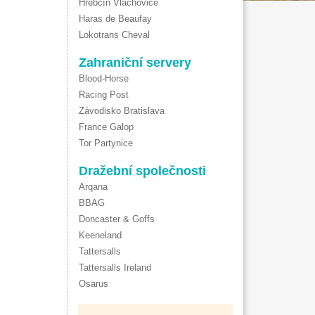
Hřebčín Vlachovice
Haras de Beaufay
Lokotrans Cheval
Zahraniční servery
Blood-Horse
Racing Post
Závodisko Bratislava
France Galop
Tor Partynice
Dražební společnosti
Arqana
BBAG
Doncaster & Goffs
Keeneland
Tattersalls
Tattersalls Ireland
Osarus