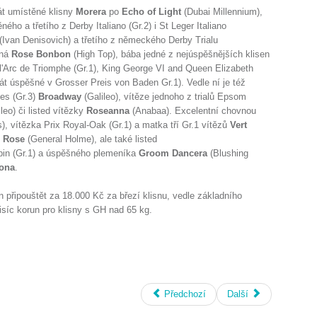
át umístěné klisny
Morera
po
Echo of Light
(Dubai Millennium),
ného a třetího z Derby Italiano (Gr.2) i St Leger Italiano
(Ivan Denisovich) a třetího z německého Derby Trialu
čná
Rose Bonbon
(High Top), bába jedné z nejúspěšnějších klisen
 l'Arc de Triomphe (Gr.1), King George VI and Queen Elizabeth
rát úspěšné v Grosser Preis von Baden Gr.1). Vedle ní je též
es (Gr.3)
Broadway
(Galileo), vítěze jednoho z trialů Epsom
leo) či listed vítězky
Roseanna
(Anabaa). Excelentní chovnou
s), vítězka Prix Royal-Oak (Gr.1) a matka tří Gr.1 vítězů
Vert
n Rose
(General Holme), ale také listed
pin (Gr.1) a úspěšného plemeníka
Groom Dancera
(Blushing
ona
.
n připouštět za 18.000 Kč za březí klisnu, vedle základního
isíc korun pro klisny s GH nad 65 kg.
Předchozí
Další