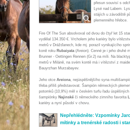
přesun souvisí s odc
Lysé nad Labem. Lysá
stájích u závodiště p
plemenného hřebce.
Fire Of The Sun absolvoval od dvou do čtyř let 15 sta
vydělal 134.350 €. Vrcholem jeho kariéry bylo vítězs
metrů v Drážďanech, kde mj. porazil vynikajícího spri
koně roku
Rubaiyata
(Areion). Cenné je i jeho druhé mí
Brunner - Oettingen Rennen (Gr.2) na míli. Na blackt
metrů v Miláně, na svém kontě má i vítězství z maiden 
Bauyrzhan Murzabayev.
Jeho otce
Areiona
, nejúspěšnějšího syna multišam
třeba příliš představovat. Šampión německých plemení
potomků (10,9%) měl v českém turfu řadu úspěšných 
šampiónky
Najinské
či německého zimního favorita
L
kariéry a nyní působí v chovu.
Nepřehlédněte: Vzpomínky Jaros
mítinky a trenérské radosti i sta