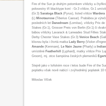
Fire of the Sun je druhým potomkem vítězky a čtyřikr
polosestry tří blacktype koní - Gr.3 vítěze, Gr.1 umístě
(Gr.3)
Saratoga Black
(Pyrus), listed vítěze
Wardera
(L)
Minotaurose
(Tiberius Caesar). Prabábou je výte
posledních let
Danedream
(Lomitas), vítězky Prix de
Stakes (Gr.1), Grosser Preis von Berlin (Gr.1) či dvak
bábou vítězky Lavarack & Lanwades Stud Fillies Stak
Derby Chester Vase Stakes (Gr.3)
Venice Beach
(Gali
klisnou byla i čtvrtá matka
Lady Berry
(Violon d'Ingre
Amande
(Kenmare),
Le Nain Jaune
(Pharly) a
India
umístěné
Featherhill
(Lyphard), matky vítěze Prix Lu
Groom), mj. otce šampióna českých plemeníků
Egert
Stejně jako v loňském roce i letos bude Fire of the Su
poplatku však nově nabízí i zvýhodněný poplatek 10 t
Miloslav Vlček