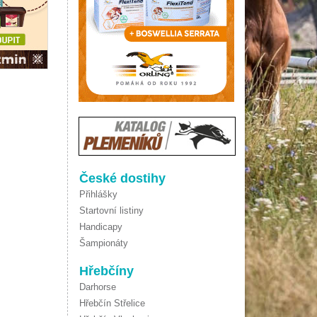
České dostihy
Přihlášky
Startovní listiny
Handicapy
Šampionáty
Hřebčíny
Darhorse
Hřebčín Střelice