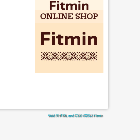
Valid
XHTML
and
CSS
©2013
Fitmin