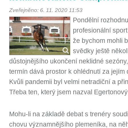
Zveřejněno: 6. 11. 2020 11:53
Pondělní rozhodnut
profesionální sport
že bychom mohli b
svědky ještě někol
důstojnějšího ukončení neklidné sezóny, 
termín dává prostor k ohlédnutí za jej
Kvůli pandemii byl velmi netradiční a při
Třeba ten, který jsem nazval Egertonov
Mohu-li na základě debat s trenéry soud
chovu významnějšího plemeníka, na něho