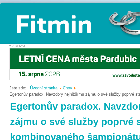
Jste zde:
Úvodní stránka
Chov
Egertonův paradox. Navzdory nejnižšímu zájmu o své služby poprvé s
Egertonův paradox. Navzdo
zájmu o své služby poprvé s
kombinovaného šampionátu