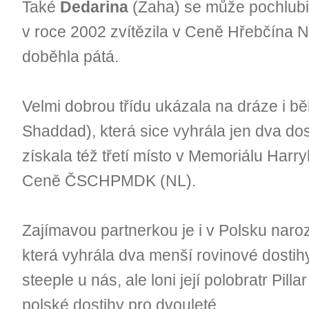
Také
Dedarina
(Zaha) se může pochlubi
v roce 2002 zvítězila v Ceně Hřebčína 
doběhla pátá.
Velmi dobrou třídu ukázala na dráze i b
Shaddad), která sice vyhrála jen dva dosti
získala též třetí místo v Memoriálu Harryho
Ceně ČSCHPMDK (NL).
Zajímavou partnerkou je i v Polsku nar
která vyhrála dva menší rovinové dostih
steeple u nás, ale loni její polobratr Pil
polské dostihy pro dvouleté.