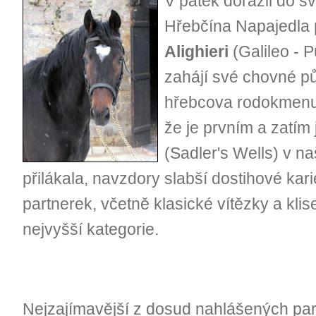
V pátek dorazil do 
Hřebčína Napajedla 
Alighieri
(Galileo - 
zahájí své chovné p
hřebcova rodokmenu 
že je prvním a zatím
(Sadler's Wells) v n
přilákala, navzdory slabší dostihové kar
partnerek, včetně klasické vítězky a kli
nejvyšší kategorie.
Nejzajímavější z dosud nahlášených part