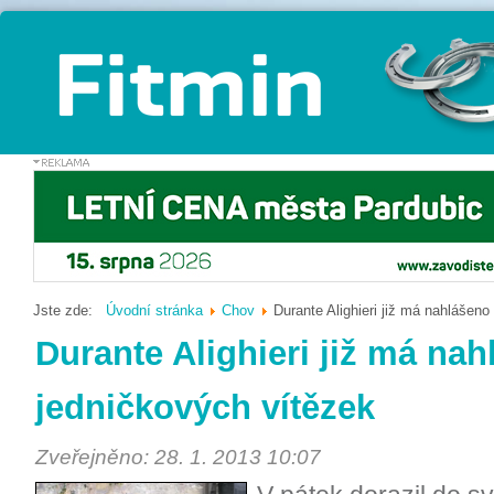
Jste zde:
Úvodní stránka
Chov
Durante Alighieri již má nahlášeno
Durante Alighieri již má nah
jedničkových vítězek
Zveřejněno: 28. 1. 2013 10:07