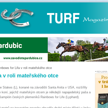
nbows for Lifa v roli mateřského otce
a v roli mateřského otce
e Stakes (L), konané na závodišti Santa Anita v USA, rozšířily
 koní, jejichž mateřským otcem je někdejší napajedelský paša a
šampión českých plemeníků Rainbows for Life (Lyphard).
 metrů na travnatém povrchu obsadila druhé místo tříletá v Irsku