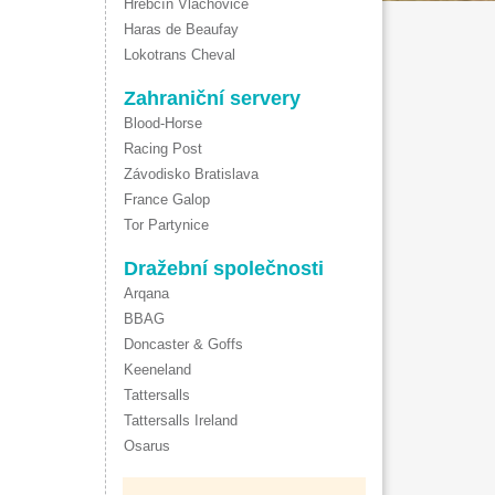
Hřebčín Vlachovice
Haras de Beaufay
Lokotrans Cheval
Zahraniční servery
Blood-Horse
Racing Post
Závodisko Bratislava
France Galop
Tor Partynice
Dražební společnosti
Arqana
BBAG
Doncaster & Goffs
Keeneland
Tattersalls
Tattersalls Ireland
Osarus