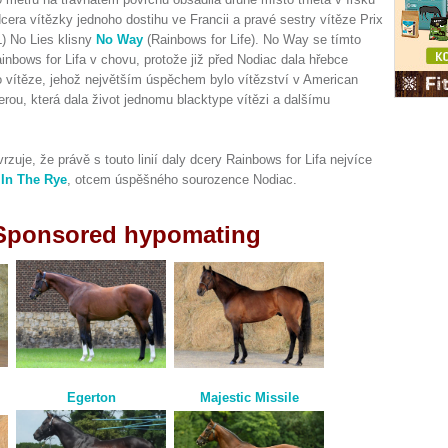
dcera vítězky jednoho dostihu ve Francii a pravé sestry vítěze Prix
) No Lies klisny
No Way
(Rainbows for Life). No Way se tímto
bows for Lifa v chovu, protože již před Nodiac dala hřebce
 vítěze, jehož největším úspěchem bylo vítězství v American
erou, která dala život jednomu blacktype vítězi a dalšímu
zuje, že právě s touto linií daly dcery Rainbows for Lifa nejvíce
 In The Rye
, otcem úspěšného sourozence Nodiac.
 Sponsored hypomating
Majestic Missile
Egerton