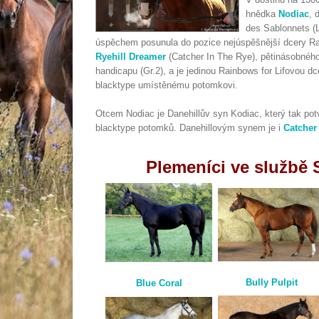
hnědka
Nodiac
, 
des Sablonnets (L
úspěchem posunula do pozice nejúspěšnější dcery Rain
Ryehill Dreamer
(Catcher In The Rye), pětinásobného
handicapu (Gr.2), a je jedinou Rainbows for Lifovou dc
blacktype umístěnému potomkovi.
Otcem Nodiac je Danehillův syn Kodiac, který tak potvr
blacktype potomků. Danehillovým synem je i
Catcher
Plemeníci ve službě
Bully Pulpit
Blue Coral