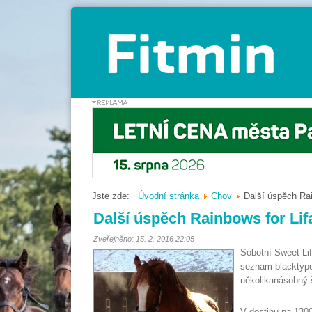
Jste zde:
Úvodní stránka
Chov
Další úspěch Rai
Další úspěch Rainbows for Lif
Zveřejněno: 15. 2. 2016 22:05
Sobotní Sweet Lif
seznam blacktype
několikanásobný 
V dostihu na 1300