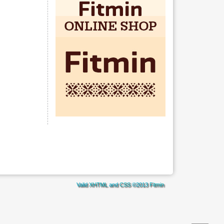
Valid
XHTML
and
CSS
©2013
Fitmin