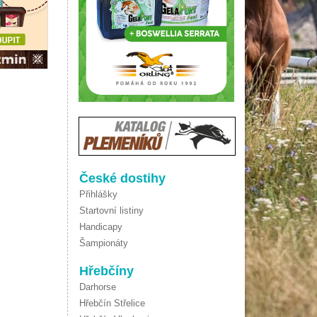
České dostihy
Přihlášky
Startovní listiny
Handicapy
Šampionáty
Hřebčíny
Darhorse
Hřebčín Střelice