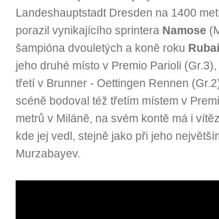
Landeshauptstadt Dresden na 1400 metr
porazil vynikajícího sprintera
Namose
(M
šampióna dvouletých a koně roku
Rubai
jeho druhé místo v Premio Parioli (Gr.3), 
třetí v Brunner - Oettingen Rennen (Gr.2
scéně bodoval též třetím místem v Prem
metrů v Miláně, na svém kontě má i vítěz
kde jej vedl, stejně jako při jeho nejvě
Murzabayev.