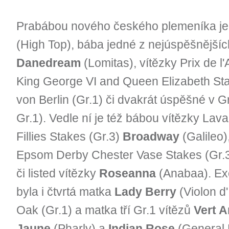
Prabábou nového českého plemeníka je
(High Top), bába jedné z nejúspěšnějších
Danedream
(Lomitas), vítězky Prix de l
King George VI and Queen Elizabeth Sta
von Berlin (Gr.1) či dvakrát úspěšné v 
Gr.1). Vedle ní je též bábou vítězky La
Fillies Stakes (Gr.3)
Broadway
(Galileo)
Epsom Derby Chester Vase Stakes (Gr.
či listed vítězky
Roseanna
(Anabaa). Exc
byla i čtvrtá matka
Lady Berry
(Violon d'
Oak (Gr.1) a matka tří Gr.1 vítězů
Vert 
Jaune
(Pharly) a
Indian Rose
(General H