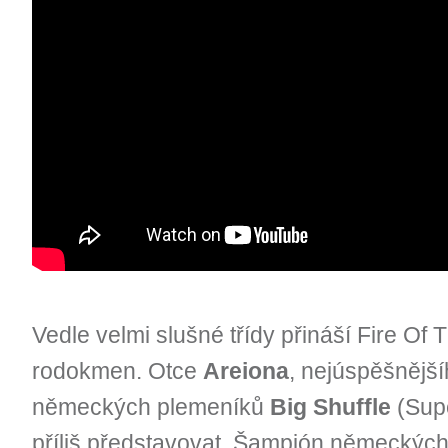
Vedle velmi slušné třídy přináší Fire Of T
rodokmen. Otce
Areiona
, nejúspěšnějš
německých plemeníků
Big Shuffle
(Supe
příliš představovat. Šampión německých