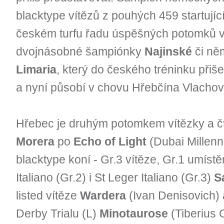
blacktype vítězů z pouhých 459 startují
českém turfu řadu úspěšných potomků vč
dvojnásobné šampiónky
Najinské
či ně
Limaria
, který do českého tréninku přiše
a nyní působí v chovu Hřebčína Vlachov
Hřebec je druhým potomkem vítězky a čty
Morera
po
Echo of Light
(Dubai Millenni
blacktype koní - Gr.3 vítěze, Gr.1 umíst
Italiano (Gr.2) i St Leger Italiano (Gr.3)
S
listed vítěze
Wardera
(Ivan Denisovich) 
Derby Trialu (L)
Minotaurose
(Tiberius 