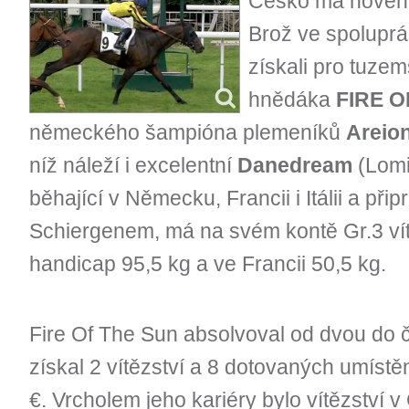
Česko má nového 
Brož ve spolupr
získali pro tuze
hnědáka
FIRE O
německého šampióna plemeníků
Areio
níž náleží i excelentní
Danedream
(Lomi
běhající v Německu, Francii i Itálii a př
Schiergenem, má na svém kontě Gr.3 vít
handicap 95,5 kg a ve Francii 50,5 kg.
Fire Of The Sun absolvoval od dvou do čty
získal 2 vítězství a 8 dotovaných umístě
€. Vrcholem jeho kariéry bylo vítězství v