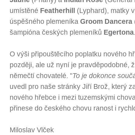
umístěné
Featherhill
(Lyphard), matky ví
úspěšného plemeníka
Groom Dancera
šampióna českých plemeníků
Egertona
O výši připouštěcího poplatku nového 
později, ale už nyní je pravděpodobné, že
němečtí chovatelé. "
To je dokonce součá
uvedl pro naše stránky Jiří Brož, který z
nového hřebce i mezi tuzemskými chovat
přinese do českého chovu ranost i rychlo
Miloslav Vlček