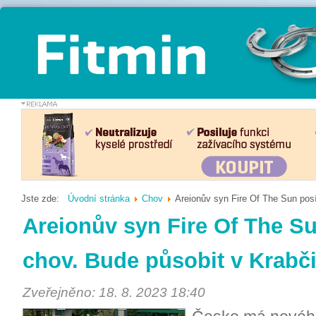
Jste zde:
Úvodní stránka
Chov
Areionův syn Fire Of The Sun posí
Areionův syn Fire Of The Su
chov. Bude působit v Krabč
Zveřejněno: 18. 8. 2023 18:40