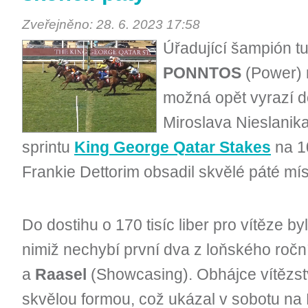
Zveřejněno: 28. 6. 2023 17:58
Úřadující šampión t
PONNTOS
(Power) r
možná opět vyrazí d
Miroslava Nieslanika
sprintu
King George Qatar Stakes
na 10
Frankie Dettorim obsadil skvělé páté mís
Do dostihu o 170 tisíc liber pro vítěze b
nimiž nechybí první dva z loňského roč
a
Raasel
(Showcasing). Obhájce vítězst
skvělou formou, což ukázal v sobotu na R