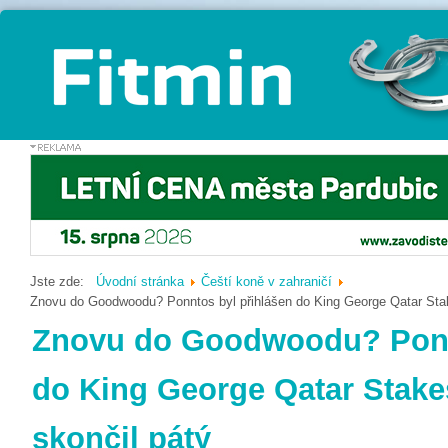
Jste zde:
Úvodní stránka
Čeští koně v zahraničí
Znovu do Goodwoodu? Ponntos byl přihlášen do King George Qatar Stake
Znovu do Goodwoodu? Ponn
do King George Qatar Stakes
skončil pátý