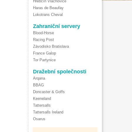
Hřebčín Vlachovice
Haras de Beaufay
Lokotrans Cheval
Zahraniční servery
Blood-Horse
Racing Post
Závodisko Bratislava
France Galop
Tor Partynice
Dražební společnosti
Arqana
BBAG
Doncaster & Goffs
Keeneland
Tattersalls
Tattersalls Ireland
Osarus