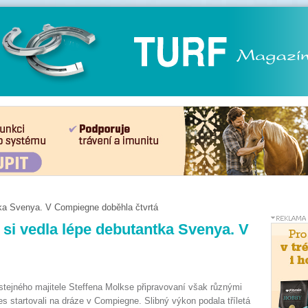
tka Svenya. V Compiegne doběhla čtvrtá
 si vedla lépe debutantka Svenya. V
tejného majitele Steffena Molkse připravovaní však různými
es startovali na dráze v Compiegne. Slibný výkon podala tříletá