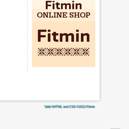
Valid
XHTML
and
CSS
©2013
Fitmin