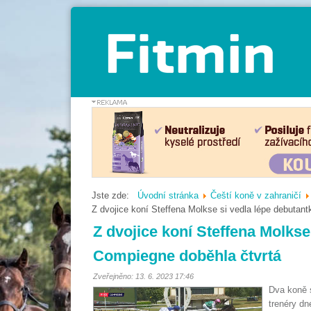
Jste zde:
Úvodní stránka
Čeští koně v zahraničí
Z dvojice koní Steffena Molkse si vedla lépe debutan
Z dvojice koní Steffena Molkse
Compiegne doběhla čtvrtá
Zveřejněno: 13. 6. 2023 17:46
Dva koně s
trenéry dn