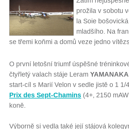
Zatím nejúspěšněj
prožila v sobotu 
la Soie bošovická
mladšího. Na fran
se třemi koňmi a domů veze jedno vítězs
O první letošní triumf úspěšné tréninkové
čtyřletý valach stáje Leram
YAMANAKA
start-cíl s Marií Velon v sedle jistě o 1 1/
Prix des Sept-Chamins
(4+, 2150 mAW, 
koně.
Výborně si vedla také její stájová koleg