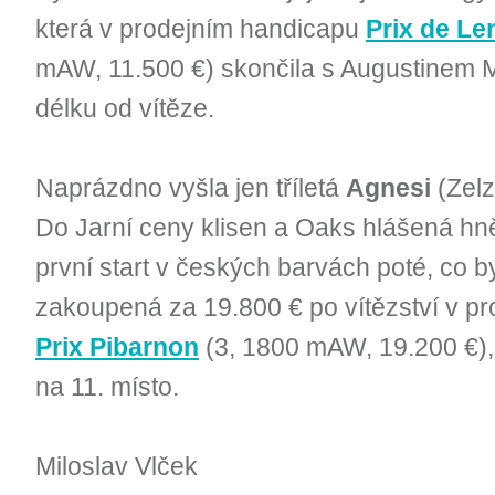
která v prodejním handicapu
Prix de Len
mAW, 11.500 €) skončila s Augustinem 
délku od vítěze.
Naprázdno vyšla jen tříletá
Agnesi
(Zelz
Do Jarní ceny klisen a Oaks hlášená hn
první start v českých barvách poté, co 
zakoupená za 19.800 € po vítězství v pr
Prix Pibarnon
(3, 1800 mAW, 19.200 €),
na 11. místo.
Miloslav Vlček