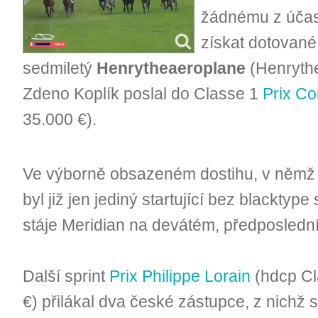
žádnému z účast
získat dotované
sedmiletý
Henrytheaeroplane
(Henrythe
Zdeno Koplík poslal do Classe 1
Prix Co
35.000 €).
Ve výborně obsazeném dostihu, v němž
byl již jen jediný startující bez blacktyp
stáje Meridian na devátém, předposledn
Další sprint
Prix Philippe Lorain
(hdcp Cl
€) přilákal dva české zástupce, z nichž 