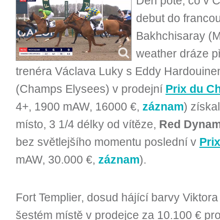
Den poté, co v C
debut do franco
Bakhchisaray (Mo
weather dráze př
trenéra Václava Luky s Eddy Hardouine
(Champs Elysees) v prodejní
Prix du C
4+, 1900 mAW, 16000 €,
záznam
) získa
místo, 3 1/4 délky od vítěze,
Red Dynam
bez světlejšího momentu poslední v
Pri
mAW, 30.000 €,
záznam
).
Fort Templier, dosud hájící barvy Viktor
šestém místě v prodejce za 10.100 € pro