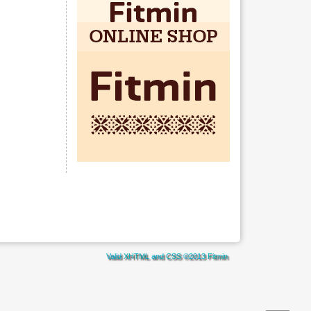
Valid
XHTML
and
CSS
©2013
Fitmin