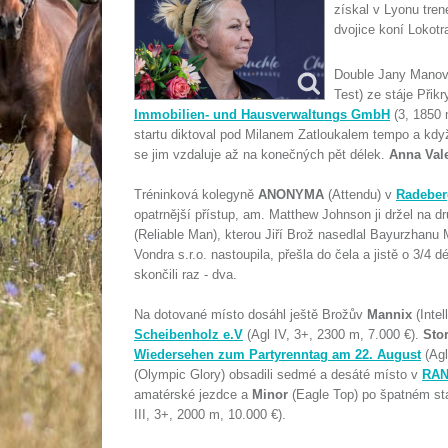
získal v Lyonu tren
dvojice koní Lokot
Double Jany Manové
Test) ze stáje Přikr
Immobilien- und Hausverwaltungs GmbH
(3, 1850 
startu diktoval pod Milanem Zatloukalem tempo a když 
se jim vzdaluje až na konečných pět délek.
Anna Val
Tréninková kolegyně
ANONYMA
(Attendu) v
Radeber
opatrnější přístup, am. Matthew Johnson ji držel na
(Reliable Man), kterou Jiří Brož nasedlal Bayurzhanu 
Vondra s.r.o. nastoupila, přešla do čela a jistě o 3/4 
skončili raz - dva.
Na dotované místo dosáhl ještě Brožův
Mannix
(Intel
Scheibenholz e.V
(Agl IV, 3+, 2300 m, 7.000 €).
Sto
Wiedersehen zum Partyrenntag am 22. August
(Agl
(Olympic Glory) obsadili sedmé a desáté místo v
RAN
amatérské jezdce a
Minor
(Eagle Top) po špatném st
III, 3+, 2000 m, 10.000 €).