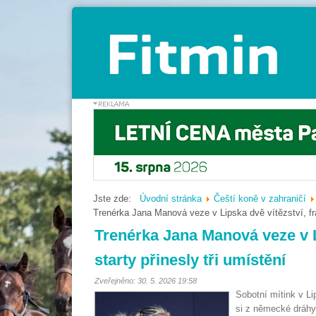
Jste zde:
Úvodní stránka
Čeští koně v zahraničí
Trenérka Jana Manová veze v Lipska dvě vítězství, fra
Trenérka Jana Manová veze v L
starty přinesly tři umístění
Zveřejněno: 30. 5. 2026 19:58
Sobotní mítink v Li
si z německé dráhy