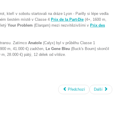
ot, kteří v sobotu startovali na dráze Lyon - Parilly si lépe vedla
aném šestém místě v Classe 4
Prix de la Part-Die
(4+, 1600 m,
íletý
Your Problem
(Elarqam) mezi nezvítězivšími v
Prix des
otransu. Zatímco
Anatole
(Calyx) byl v průběhu Classe 1
900 m, 41.000 €) zadržen,
Le Gene Bleu
(Buck's Boum) skončil
 m, 28.000 €) pátý, 12 délek od vítěze.
Předchozí
Další