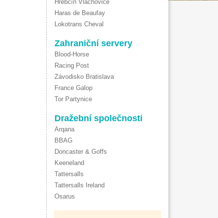
Hřebčín Vlachovice
Haras de Beaufay
Lokotrans Cheval
Zahraniční servery
Blood-Horse
Racing Post
Závodisko Bratislava
France Galop
Tor Partynice
Dražební společnosti
Arqana
BBAG
Doncaster & Goffs
Keeneland
Tattersalls
Tattersalls Ireland
Osarus