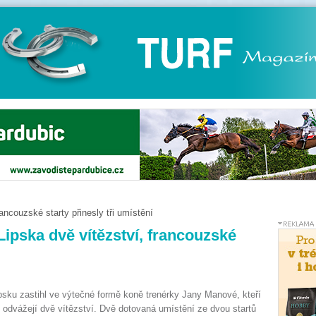
ncouzské starty přinesly tři umístění
ipska dvě vítězství, francouzské
psku zastihl ve výtečné formě koně trenérky Jany Manové, kteří
 odvážejí dvě vítězství. Dvě dotovaná umístění ze dvou startů