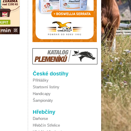
České dostihy
Přihlášky
Startovní listiny
Handicapy
Šampionáty
Hřebčíny
Darhorse
Hřebčín Střelice