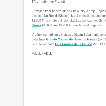
Tři umístění ve Francii
Z dvojice koní trenéra Jiřího Chaloupky a stáje Cajdašr
šestiletá
Le Rozel
(Shalaa), která skončila na dotov
12.800 €), o místo dál, ale taktéž za peníze, doběhl tř
Gones
(3, 1600 m, 19.200 €), nikoho však neporazil.
V pátek se mítinku v Nantes zúčastnili dva koně Lok
proutěnek
Grande Course de Haies de Nantes
(5+, 3
ve steeplechase
Prix Hugues de la Brosse
(5+, 4300
Miloslav Vlček