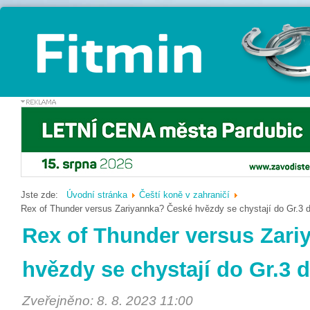
Jste zde:
Úvodní stránka
Čeští koně v zahraničí
Rex of Thunder versus Zariyannka? České hvězdy se chystají do Gr.3 d
Rex of Thunder versus Zar
hvězdy se chystají do Gr.3 d
Zveřejněno: 8. 8. 2023 11:00