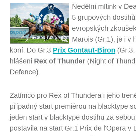
Nedělní mítink v Dea
5 grupových dostihů
evropských zkoušek 
Marois (Gr.1), je i 
koní. Do Gr.3
Prix Gontaut-Biron
(Gr.3,
hlášeni
Rex of Thunder
(Night of Thund
Defence).
Zatímco pro Rex of Thundera i jeho tre
případný start premiérou na blacktype 
jeden start v blacktype dostihu za sebou 
postavila na start Gr.1 Prix de l'Opera v