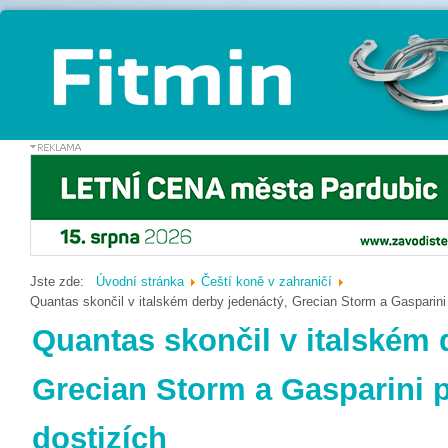
Jste zde:
Úvodní stránka
Čeští koně v zahraničí
Quantas skončil v italském derby jedenáctý, Grecian Storm a Gasparini 
Quantas skončil v italském 
Grecian Storm a Gasparini p
dostizích