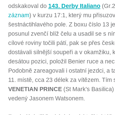
odskakoval do
143. Derby Italiano
(Gr.2
záznam
) v kurzu 17:1, který mu přisuzo
šestnáctihlavého pole. Z boxu číslo 13 je
posunul zvenčí blíž čelu a usadil se s n
cílové roviny točili pátí, pak se přes č
dostávali silnější soupeři a v okamžiku,
desátou pozici, položil Benier ruce a nech
Podobně zareagovali i ostatní jezdci, a 
11. místě, cca 23 délek za vítězem. Tím 
VENETIAN PRINCE
(St Mark's Basilica
vedený Jasonem Watsonem.