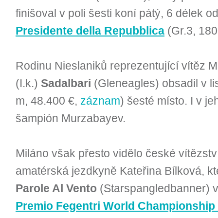
finišoval v poli šesti koní pátý, 6 délek o
Presidente della Repubblica
(Gr.3, 180
Rodinu Nieslaniků reprezentující vítěz
(I.k.)
Sadalbari
(Gleneagles) obsadil v l
m, 48.400 €,
záznam
) šesté místo. I v j
šampión Murzabayev.
Miláno však přesto vidělo české vítězstv
amatérská jezdkyně Kateřina Bílková, k
Parole Al Vento
(Starspangledbanner) v
Premio Fegentri World Championship 