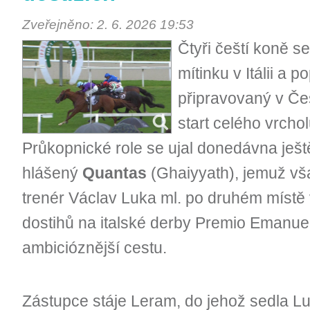
Zveřejněno: 2. 6. 2026 19:53
Čtyři čeští koně se
mítinku v Itálii a p
připravovaný v Čes
start celého vrchol
Průkopnické role se ujal donedávna ješ
hlášený
Quantas
(Ghaiyyath), jemuž vša
trenér Václav Luka ml. po druhém místě
dostihů na italské derby Premio Emanuele 
ambicióznější cestu.
Zástupce stáje Leram, do jehož sedla L