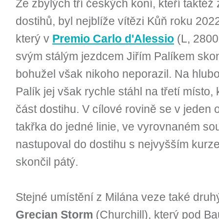
Ze zbylých tří českých koní, kteří taktéž 
dostihů, byl nejblíže vítězi Kůň roku 202
který v
Premio Carlo d'Alessio
(L, 2800
svým stálým jezdcem Jiřím Palíkem skonči
bohužel však nikoho neporazil. Na hlub
Palík jej však rychle stáhl na třetí míst
část dostihu. V cílové rovině se v jeden
takřka do jedné linie, ve vyrovnaném sou
nastupoval do dostihu s nejvyšším kurze
skončil pátý.
Stejné umístění z Milána veze také dru
Grecian Storm
(Churchill), který pod