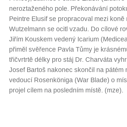
neroztaženého pole. Překonávání potoku
Peintre Elusif se propracoval mezi koně 
Wutzelmann se ocitl vzadu. Do cílové ro
Jiřím Kouskem vedený Icarium (Medicean)
přiměl svěřence Pavla Tůmy je krásnému f
třičvrtrtě délky pro stáj Dr. Charváta vyh
Josef Bartoš nakonec skončil na pátém m
vedoucí Rosenköniga (War Blade) o mís
projel cílem na posledním místě. (mze).