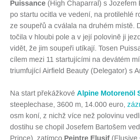
Puissance
(High Chaparral) s Jozefem 
po startu ocitla ve vedení, na protilehlé 
ze soupeřů a cválala na druhém místě. D
točila v hloubi pole a v její polovině ji je
vidět, že jim soupeři utíkají. Tosen Pui
cílem mezi 11 startujícími na devátém mí
triumfující Airfield Beauty (Delegator) 
Na start překážkové
Alpine Motorenöl
steeplechase, 3600 m, 14.000 euro,
záz
osm koní, z nichž více než polovinu vedl
dostihu se chopil Josefem Bartošem ve
Prince), zatímco
Peintre Elusif
(Elusive 