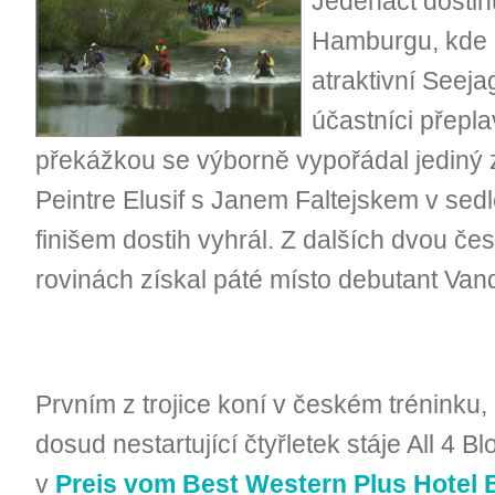
Jedenáct dostih
Hamburgu, kde 
atraktivní Seeja
účastníci přepla
překážkou se výborně vypořádal jediný 
Peintre Elusif s Janem Faltejskem v sedl
finišem dostih vyhrál. Z dalších dvou čes
rovinách získal páté místo debutant Van
Prvním z trojice koní v českém tréninku, k
dosud nestartující čtyřletek stáje All 4
v
Preis vom Best Western Plus Hotel 