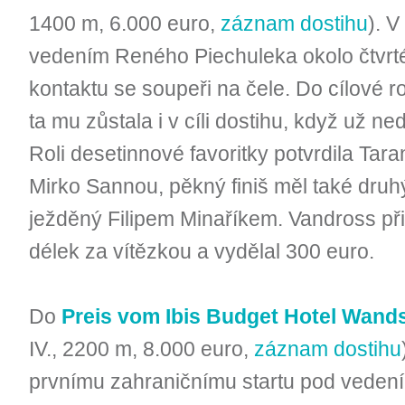
1400 m, 6.000 euro,
záznam dostihu
). 
vedením Reného Piechuleka okolo čtvrté
kontaktu se soupeři na čele. Do cílové r
ta mu zůstala i v cíli dostihu, když už 
Roli desetinnové favoritky potvrdila Taran
Mirko Sannou, pěkný finiš měl také druhý
ježděný Filipem Minaříkem. Vandross př
délek za vítězkou a vydělal 300 euro.
Do
Preis vom Ibis Budget Hotel Wand
IV., 2200 m, 8.000 euro,
záznam dostihu
prvnímu zahraničnímu startu pod veden