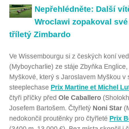
Nepřehlédněte: Další vít
Wroclawi zopakoval své 
tříletý Zimbardo
Ve Wissembourgu si z českých koní ved
(Myboycharlie) ze stáje Zbyňka Englice,
Myškové, který s Jaroslavem Myškou v se
steeplechase
Prix Martine et Michel Lu
čtyři příčky před
Ole Caballero
(Sholokh
Josefem Bartošem. Čtyřletý
Noni Star
(M
nedokončil proutěnky pro čtyřleté
Prix B
(3400 m, 13.000 €). Bez místa skončil i č