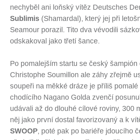
nechyběl ani loňský vítěz Deutsches D
Sublimis
(Shamardal), který jej při leto
Seamour porazil. Tito dva vévodili sáz
odskakoval jako třetí šance.
Po pomalejším startu se český šampión o
Christophe Soumillon ale záhy zřejmě u
soupeři na měkké dráze je příliš pomalé
chodícího Nagano Golda zvenčí posunul
udávali až do dlouhé cílové roviny, 300 
něj jako první dostal favorizovaný a k ví
SWOOP
, poté pak po bariéře jdoucího