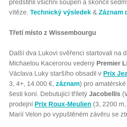
předstihli všichni soupeři a skončil sedm
vítěze.
Technický výsledek
&
Záznam d
Třetí místo z Wissembourgu
Další dva Lukovi svěřenci startovali na d
Michaelou Kacerorou vedený
Premier L
Václava Luky staršího obsadil v
Prix Je
3, 4+, 14.000 €,
záznam
) pro amatérské 
šesti koní. Debutující tříletý
Jacobellis
(W
prodejní
Prix Roux-Meulien
(3, 2200 m,
Marií Velon po vypuštěném závěru se zt