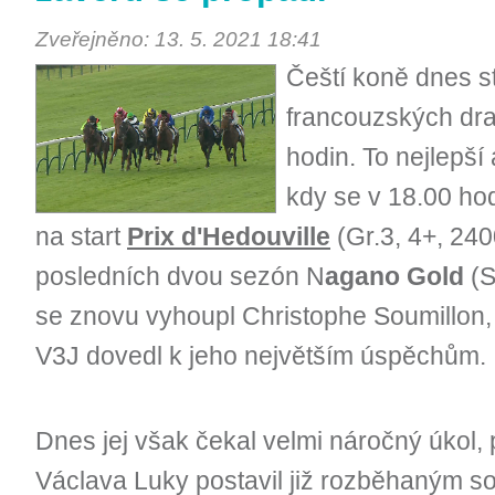
Zveřejněno: 13. 5. 2021 18:41
Čeští koně dnes st
francouzských dra
hodin. To nejlepší 
kdy se v 18.00 ho
na start
Prix d'Hedouville
(Gr.3, 4+, 24
posledních dvou sezón N
agano Gold
(S
se znovu vyhoupl Christophe Soumillon,
V3J dovedl k jeho největším úspěchům.
Dnes jej však čekal velmi náročný úkol,
Václava Luky postavil již rozběhaným s